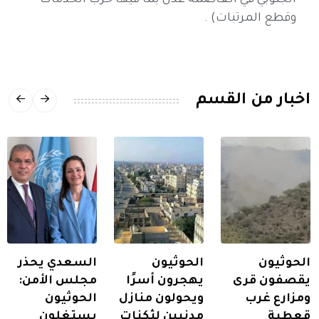
الجنوبي في العاصمة عدن بما فيها حرب الخدمات
وقطع المرتبات) .
اخبار من القسم
الحوثيون
الحوثيون
السعدي يحذر
يقصفون قرى
يهجرون أسرًا
مجلس الأمن:
ومزارع غرب
ويحولون منازل
الحوثيون
قعطبة
مدنيين لثكنات
يستغلون