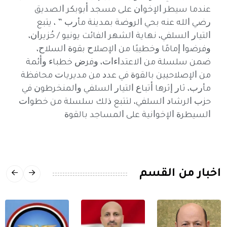
ﻋﻨﺪﻣﺎ ﺳﻴﻄﺮ ﺍﻹﺧﻮﺍﻥ ﻋﻠﻰ ﻣﺴﺠﺪ ﺃﺑﻮﺑﻜﺮ ﺍﻟﺼﺪﻳﻖ
ﺭﺿﻲ ﺍﻟﻠﻪ ﻋﻨﻪ ﺑﺤﻲ ﺍﻟﺮﻭﺿﺔ ﺑﻤﺪﻳﻨﺔ ﻣﺄﺭﺏ ” ، ﻳﺘﺒﻊ
ﺍﻟﺘﻴﺎﺭ ﺍﻟﺴﻠﻔﻲ، ﻧﻬﺎﻳﺔ ﺍﻟﺸﻬﺮ ﺍﻟﻔﺎﺋﺖ ﻳﻮﻧﻴﻮ / ﺣُﺰﻳﺮﺍﻥ،
ﻭﻓﺮﺿﻮﺍ ﺇﻣﺎﻣًﺎ ﻭﺧﻄﻴﺒًﺎ ﻣﻦ ﺍﻹﺻﻼﺡ ﺑﻘﻮﺓ ﺍﻟﺴﻼﺡ،
ﺿﻤﻦ ﺳﻠﺴﻠﺔ ﻣﻦ ﺍﻻﻋﺘﺪﺍﺀﺍﺕ، ﻭﻓﺮﺽ ﺧﻄﺒﺎﺀ ﻭﺃﺋﻤﺔ
ﻣﻦ ﺍﻹﺻﻼﺣﻴﻴﻦ ﺑﺎﻟﻘﻮﺓ ﻓﻲ ﻋﺪﺩ ﻣﻦ ﻣﺪﻳﺮﻳﺎﺕ ﻣﺤﺎﻓﻈﺔ
ﻣﺄﺭﺏ، ﺛﺎﺭ ﺇﺛﺮﻫﺎ ﺃﺗﺒﺎﻉ ﺍﻟﺘﻴﺎﺭ ﺍﻟﺴﻠﻔﻲ ﻭﺍﻟﻤﻨﺨﺮﻃﻮﻥ ﻓﻲ
ﺣﺰﺏ ﺍﻟﺮﺷﺎﺩ ﺍﻟﺴﻠﻔﻲ، ﻟﺘﺘﺒﻊ ﺫﻟﻚ ﺳﻠﺴﻠﺔ ﻣﻦ ﺧﻄﻮﺍﺕ
ﺍﻟﺴﻴﻄﺮﺓ ﺍﻹﺧﻮﺍﻧﻴﺔ ﻋﻠﻰ ﺍﻟﻤﺴﺎﺟﺪ ﺑﺎﻟﻘﻮﺓ
اخبار من القسم