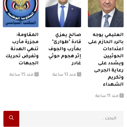
العليمي يوجه
صالح يعزي
المقاومة:
بالرد الحازم على
قادة "طوارئ"
مجزرة مأرب
اعتداءات
بمأرب والجوف
تنهي الهدنة
الحوثيين
إثر هجوم حوثي
وتفرض تحريك
ويشدد على
غادر
الجبهات
رعاية الجرحى
منذ 13 ساعة
منذ 15 ساعة
وتكريم
الشهداء
منذ 11 ساعة