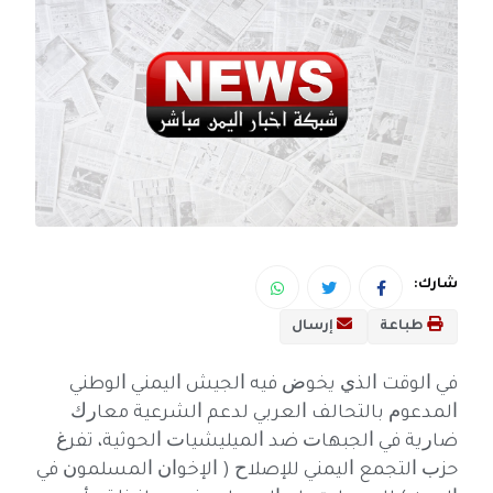
شارك:
طباعة
إرسال
ﻓﻲ ﺍﻟﻮﻗﺖ ﺍﻟﺬﻱ ﻳﺨﻮﺽ ﻓﻴﻪ ﺍﻟﺠﻴﺶ ﺍﻟﻴﻤﻨﻲ ﺍﻟﻮﻃﻨﻲ
ﺍﻟﻤﺪﻋﻮﻡ ﺑﺎﻟﺘﺤﺎﻟﻒ ﺍﻟﻌﺮﺑﻲ ﻟﺪﻋﻢ ﺍﻟﺸﺮﻋﻴﺔ ﻣﻌﺎﺭﻙ
ﺿﺎﺭﻳﺔ ﻓﻲ ﺍﻟﺠﺒﻬﺎﺕ ﺿﺪ ﺍﻟﻤﻴﻠﻴﺸﻴﺎﺕ ﺍﻟﺤﻮﺛﻴﺔ، ﺗﻔﺮﻍ
ﺣﺰﺏ ﺍﻟﺘﺠﻤﻊ ﺍﻟﻴﻤﻨﻲ ﻟﻺﺻﻼﺡ ‏( ﺍﻹﺧﻮﺍﻥ ﺍﻟﻤﺴﻠﻤﻮﻥ ﻓﻲ