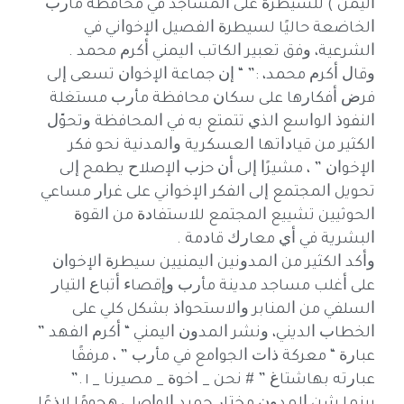
ﺍﻟﻴﻤﻦ ‏) ﻟﻠﺴﻴﻄﺮﺓ ﻋﻠﻰ ﺍﻟﻤﺴﺎﺟﺪ ﻓﻲ ﻣﺤﺎﻓﻈﺔ ﻣﺄﺭﺏ
ﺍﻟﺨﺎﺿﻌﺔ ﺣﺎﻟﻴًﺎ ﻟﺴﻴﻄﺮﺓ ﺍﻟﻔﺼﻴﻞ ﺍﻹﺧﻮﺍﻧﻲ ﻓﻲ
ﺍﻟﺸﺮﻋﻴﺔ، ﻭﻓﻖ ﺗﻌﺒﻴﺮ ﺍﻟﻜﺎﺗﺐ ﺍﻟﻴﻤﻨﻲ ﺃﻛﺮﻡ ﻣﺤﻤﺪ .
ﻭﻗﺎﻝ ﺃﻛﺮﻡ ﻣﺤﻤﺪ، :” “ ﺇﻥ ﺟﻤﺎﻋﺔ ﺍﻹﺧﻮﺍﻥ ﺗﺴﻌﻰ ﺇﻟﻰ
ﻓﺮﺽ ﺃﻓﻜﺎﺭﻫﺎ ﻋﻠﻰ ﺳﻜﺎﻥ ﻣﺤﺎﻓﻈﺔ ﻣﺄﺭﺏ ﻣﺴﺘﻐﻠﺔ
ﺍﻟﻨﻔﻮﺫ ﺍﻟﻮﺍﺳﻊ ﺍﻟﺬﻱ ﺗﺘﻤﺘﻊ ﺑﻪ ﻓﻲ ﺍﻟﻤﺤﺎﻓﻈﺔ ﻭﺗﺤﻮّﻝ
ﺍﻟﻜﺜﻴﺮ ﻣﻦ ﻗﻴﺎﺩﺍﺗﻬﺎ ﺍﻟﻌﺴﻜﺮﻳﺔ ﻭﺍﻟﻤﺪﻧﻴﺔ ﻧﺤﻮ ﻓﻜﺮ
ﺍﻹﺧﻮﺍﻥ ” ، ﻣﺸﻴﺮًﺍ ﺇﻟﻰ ﺃﻥ ﺣﺰﺏ ﺍﻹﺻﻼﺡ ﻳﻄﻤﺢ ﺇﻟﻰ
ﺗﺤﻮﻳﻞ ﺍﻟﻤﺠﺘﻤﻊ ﺇﻟﻰ ﺍﻟﻔﻜﺮ ﺍﻹﺧﻮﺍﻧﻲ ﻋﻠﻰ ﻏﺮﺍﺭ ﻣﺴﺎﻋﻲ
ﺍﻟﺤﻮﺛﻴﻴﻦ ﺗﺸﻴﻴﻊ ﺍﻟﻤﺠﺘﻤﻊ ﻟﻼﺳﺘﻔﺎﺩﺓ ﻣﻦ ﺍﻟﻘﻮﺓ
ﺍﻟﺒﺸﺮﻳﺔ ﻓﻲ ﺃﻱ ﻣﻌﺎﺭﻙ ﻗﺎﺩﻣﺔ .
ﻭﺃﻛﺪ ﺍﻟﻜﺜﻴﺮ ﻣﻦ ﺍﻟﻤﺪﻭﻧﻴﻦ ﺍﻟﻴﻤﻨﻴﻴﻦ ﺳﻴﻄﺮﺓ ﺍﻹﺧﻮﺍﻥ
ﻋﻠﻰ ﺃﻏﻠﺐ ﻣﺴﺎﺟﺪ ﻣﺪﻳﻨﺔ ﻣﺄﺭﺏ ﻭﺇﻗﺼﺎﺀ ﺃﺗﺒﺎﻉ ﺍﻟﺘﻴﺎﺭ
ﺍﻟﺴﻠﻔﻲ ﻣﻦ ﺍﻟﻤﻨﺎﺑﺮ ﻭﺍﻻﺳﺘﺤﻮﺍﺫ ﺑﺸﻜﻞ ﻛﻠﻲ ﻋﻠﻰ
ﺍﻟﺨﻄﺎﺏ ﺍﻟﺪﻳﻨﻲ، ﻭﻧﺸﺮ ﺍﻟﻤﺪﻭﻥ ﺍﻟﻴﻤﻨﻲ “ ﺃﻛﺮﻡ ﺍﻟﻔﻬﺪ ”
ﻋﺒﺎﺭﺓ “ ﻣﻌﺮﻛﺔ ﺫﺍﺕ ﺍﻟﺠﻮﺍﻣﻊ ﻓﻲ ﻣﺄﺭﺏ ” ، ﻣﺮﻓﻘًﺎ
ﻋﺒﺎﺭﺗﻪ ﺑﻬﺎﺷﺘﺎﻍ ” # ﻧﺤﻦ _ ﺍﺧﻮﺓ _ ﻣﺼﻴﺮﻧﺎ _ ١ .”