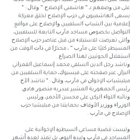
ﺑﻴﻨﻤﺎ ﺷﻦ ﺍﻟﻤﺪﻭﻥ ﻣﺨﺘﺎﺭ ﺣﻤﻴﺪ ﺍﻟﻮﺍﺻﻠﻲ ﻫﺠﻮﻣًﺎ ﻻﺫﻋًﺎ
ﻋﻠﻰ ﻣﻦ ﻭﺻﻔﻬﻢ ﺑـ ” ﻫﺎﺷﻤﻴﻲ ﺍﻹﺻﻼﺡ ” ﻭﻗﺎﻝ : “
ﻳﺴﻌﻰ ﺍﻟﻬﺎﺷﻤﻴﻮﻥ ﻓﻲ ﺣﺰﺏ ﺍﻹﺻﻼﺡ ﻟﺨﻠﻖ ﻣﻌﺮﻛﺔ
ﺇﻋﻼﻣﻴﺔ ﺑﻴﻦ ﺍﻟﺸﺒﺎﺏ ﺍﻟﺴﻠﻔﻴﻴﻦ ﻭﺍﻹﺻﻼﺡ ﻋﻠﻰ ﻣﻮﺍﻗﻊ
ﺍﻟﺘﻮﺍﺻﻞ ﺑﺨﺼﻮﺹ ﻣﺴﺎﺟﺪ ﻣﺄﺭﺏ ﺍﻟﺘﺎﺑﻌﺔ ﻟﻠﺴﻠﻔﻴﻴﻦ،
ﻭﺍﻟﺘﻲ ﺗﻌﺮﺿﺖ ﻟﻼﺳﺘﻴﻼﺀ ﻣﻦ ﻗﺒﻞ ﻋﻨﺎﺻﺮ ﺣﺰﺏ ﺍﻹﺻﻼﺡ
ﺍﻟﻤﺴﻴﻄﺮ ﻛﻠﻴًﺎ ﻋﻠﻰ ﻣﺄﺭﺏ ” ، ﻣﺤﺬﺭًﺍ ﻓﻲ ﺫﺍﺕ ﺍﻟﻮﻗﺖ ﻣﻦ
ﺍﺳﺘﻐﻼﻝ ﺍﻟﺤﻮﺛﻴﻴﻦ ﻟﻬﺬﺍ ﺍﻟﺼﺮﺍﻉ .
ﻭﻧﺎﺷﺪ ﺭﺟﻞ ﺍﻟﺪﻳﻦ ﺍﻟﺴﻠﻔﻲ ﻣﺤﻤﺪ ﺇﺳﻤﺎﻋﻴﻞ ﺍﻟﻘﻤﺮﺍﻧﻲ
ﺍﻟﺒﺰﺍﺯ، ﻋﺒﺮ ﺻﻔﺤﺘﻪ ﻋﻠﻰ ﻓﻴﺴﺒﻮﻙ، ﺣﻤﺎﻳﺔ ﺍﻟﺴﻠﻔﻴﻴﻦ ﻣﻦ
ﻣﻴﻠﻴﺸﻴﺎﺕ ﺍﻹﺧﻮﺍﻥ ﻓﻲ ﻣﺄﺭﺏ، ﻭﻗﺎﻝ : “ ﻧﻨﺎﺷﺪ ﺍﻷﺥ
ﺭﺋﻴﺲ ﺍﻟﺠﻤﻬﻮﺭﻳﺔ ﺍﻟﻤﺸﻴﺮ ﻋﺒﺪﺭﺑﻪ ﻣﻨﺼﻮﺭ ﻫﺎﺩﻱ
ﻭﻧﺎﺋﺒﻪ ﺍﻟﻠﻮﺍﺀ ﺍﻟﺮﻛﻦ ﻋﻠﻲ ﻣﺤﺴﻦ ﺍﻷﺣﻤﺮ، ﻭﺭﺋﻴﺲ
ﺍﻟﻮﺯﺭﺍﺀ ﻭﻭﺯﻳﺮ ﺍﻷﻭﻗﺎﻑ ﺑﺤﻤﺎﻳﺘﻨﺎ ﻣﻦ ﻣﻴﻠﻴﺸﻴﺎ ﺣﺰﺏ
ﺍﻹﺻﻼﺡ ﻓﻲ ﻣﺄﺭﺏ .
ﻭﻟﻴﺴﺖ ﻗﻀﻴﺔ ﻣﺴﺎﻋﻲ ﺍﻟﺴﻴﻄﺮﺓ ﺍﻹﺧﻮﺍﻧﻴﺔ ﻋﻠﻰ
ﺍﻟﻤﺴﺎﺟﺪ ﻓﻲ ﻣﺄﺭﺏ ﻭﻟﻴﺪﺓ ﺍﻟﻴﻮﻡ، ﺑﻞ ﺗﻤﺘﺪ ﻟﻌﺪﺓ ﺃﺷﻬﺮ