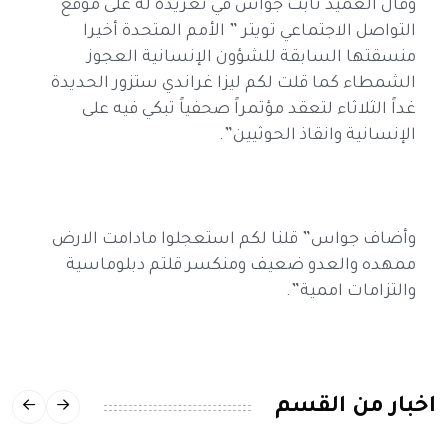
وقال العميد ثابت جواس في تغريدة له على موقع
التواصل الاجتماعي تويتر ” الأمم المتحدة أخيرا
منسقتها السابقة للشؤون الإنسانية العجوز
الشمطاء كما قلت لكم ليزا غراندي ستزور الحديدة
غداً الثلاثاء لتعقد مؤتمراً صحفياً تبكي فيه على
الإنسانية وانقاذ الحوثيين”.
وأضاف جواس” قلنا لكم استعجلوا مادامت الارض
ممهده والعدو ضعيف ومنكسر قلتم دبلوماسية
والتزامات اممية”.
اخبار من القسم