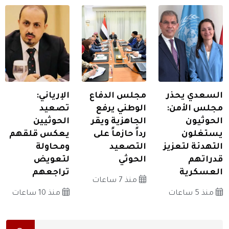
السعدي يحذر
مجلس الدفاع
الإرياني:
مجلس الأمن:
الوطني يرفع
تصعيد
الحوثيون
الجاهزية ويقر
الحوثيين
يستغلون
رداً حازماً على
يعكس قلقهم
التهدئة لتعزيز
التصعيد
ومحاولة
قدراتهم
الحوثي
لتعويض
العسكرية
تراجعهم
منذ 7 ساعات
منذ 5 ساعات
منذ 10 ساعات