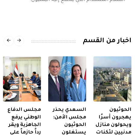
السلام المستدام الذي يتطلع إليه اليمنيون.
اخبار من القسم
الحوثيون
السعدي يحذر
مجلس الدفاع
يهجرون أسرًا
مجلس الأمن:
الوطني يرفع
ويحولون منازل
الحوثيون
الجاهزية ويقر
مدنيين لثكنات
يستغلون
رداً حازماً على