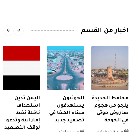
اخبار من القسم
محافظ الحديدة
الحوثيون
اليمن تدين
ينجو من هجوم
يستهدفون
استهداف
صاروخي حوثي
ميناء المخا في
ناقلة نفط
في الخوخة
تصعيد جديد
إماراتية وتدعو
لوقف التصعيد