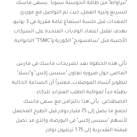
"تيراواط" من طاقة الحوسبة سنوياً. يسعى ماسك
لتسريع وتيرة العمل، حيث تم التواصل مع موردي
المعدات قبل جلسة استماع عامة مقررة في 3 يونيو،
بهدف تقليل اعتماد الولايات المتحدة على الشركات
الأجنبية مثل "سامسونج" الكورية و"TSMC" التايوانية.
تأتي هذه الخطوة بعد تصريحات ماسك في مارس
الماضي حول ضرورة تعاون "سبيس إكس" و"تسلا"
لتطوير أشباه الموصلات، معتبراً أن الصناعة الحالية
بطيئة جداً لمواكبة الطلب المتزايد للذكاء
الاصطناعي. يأتي هذا بالتزامن مع سعي ماسك
لجمع ما يصل إلى 75 مليار دولار قبل الطرح المحتمل
لأسهم "سبيس إكس" في البورصة، والذي قد تصل
قيمته التقديرية إلى 1.75 تريليون دولار.