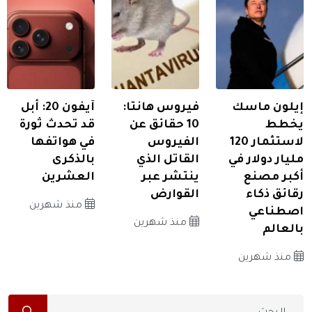
إيلون ماسك
فيروس هانتا:
آيفون 20: أبل
يخطط
10 حقائق عن
قد تحدث ثورة
لاستثمار 120
الفيروس
في هواتفها
مليار دولار في
القاتل الذي
بالذكرى
أكبر مصنع
ينتشر عبر
العشرين
رقائق ذكاء
القوارض
منذ شهرين
اصطناعي
منذ شهرين
بالعالم
منذ شهرين