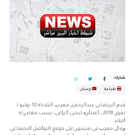
شارك:
طباعة
إرسال
ﻗﺪﻡ ﺍﻟﺒﺮﻟﻤﺎﻧﻲ ﻋﺒﺪﺍﻟﺮﺣﻤﻦ ﻣﻌﺰﺏ، ﺍﻟﺜﻼﺛﺎﺀ 10 ﻳﻮﻟﻴﻮ /
ﺗﻤﻮﺯ 2018 ، ﺍﻋﺘﺬﺍﺭﻩ ﻟﻴﺤﻴﻰ ﺍﻟﺮﺍﻋﻲ، ﺑﺴﺒﺐ ﻣﻐﺎﺩﺭﺗﻪ
ﺍﻟﺒﻼﺩ .
ﻭﻗﺎﻝ ﻣﻌﺰﺏ ﻓﻲ ﻣﻨﺸﻮﺭ ﻋﻠﻰ ﻣﻮﻗﻊ ﺍﻟﺘﻮﺍﺻﻞ ﺍﻻﺟﺘﻤﺎﻋﻲ