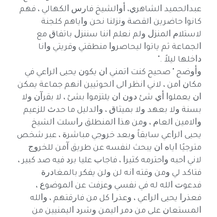
ﻋﺒﺪﺍﻟﺤﻤﻴﺪ ﺍﻟﺸﺎﻫﺮﻱ، ﺃﻭﺍﻟﺸﻴﺦ ﻓﺎﺭﺱ ﺍﻟﻜﻬﺎﻟﻲ ، ﻓﻬﻢ
ﻛﺎﻧﻮﺍ ﺣﺎﺿﺮﻳﻦ ﺍﻟﻘﺼﺔ ﻭﻧﺰﻟﻨﺎ ﻧﺤﻦ ﻭﺍﻳﺎﻫﻢ ﻛﻠﺠﻨﺔ
ﻻﺳﺘﻼﻡ ﺍﻟﻤﻨﺰﻝ ﻭﻟﻢ ﻧﻌﻠﻢ ﺍﻧﻨﺎ ﺳﻨﻨﺰﻝ ﺑﺎﺗﻔﺎﻕ ﻣﻊ
ﺍﻟﺠﻤﺎﻋﺔ ﺛﻢ ﻳﺎﺗﻮﺍ ﻟﻴﺤﺎﺻﺮﻭﺍ ﻣﻨﻄﻘﺘﻲ ﻭﻗﺮﻳﺘﻲ ﻭﺍﻧﺎ
ﺩﺍﺧﻠﻬﺎ ﻟﻴﻼً ."
ﻭﺃﻭﺿﺢ " ﺻﺤﻴﺢ ﻛﻨﺖ ﺍﺗﻤﻨﻲ ﺍﻥ ﻳﻜﻮﻥ ﻳﺤﻴﻰ ﺍﻟﺮﺍﻋﻲ ﻓﻲ
ﻣﻜﺎﻥ ﺍﻣﻦ ، ﻻﻧﻲ ﺍﻧﻈﺮ ﺍﻟﻰ ﺍﻟﺤﻮﺛﻴﻴﻦ ﺍﻧﻬﻢ ﺟﻤﺎﻋﺔ ﻳﻤﻜﻦ
ﺍﻥ ﻳﻌﻤﻠﻮﺍ ﺃﻱ ﺷﺊ ﺩﻭﻥ ﺍﻥ ﻳﻠﺘﺰﻣﻮﺍ ﺑﺸﺊ ، ﻻ ﺑﻘﺮﺁﻥ ﻭﻻ
ﺑﺴﻨﺔ ﻭﻻ ﺑﻌﻬﺪ ﻭﻻ ﺑﻤﻴﺜﺎﻕ ، ﻭﺍﻟﺪﻟﻴﻞ ﻣﺎ ﺣﺪﺙ ﻟﻠﺰﻋﻴﻢ
ﻭﺍﻻﻣﻴﻦ ﺍﻟﻌﺎﻡ ، ﻭﻣﻦ ﻫﺬﺍ ﺍﻟﻤﻨﻄﻠﻖ ﺭﺍﺳﻠﺖ ﺍﻟﺸﻴﺦ
ﻳﺤﻴﻰ ﺍﻟﺮﺍﻋﻲ ﺳﺎﺑﻘﺎً ﻭﺑﻌﺪ ﺧﺮﻭﺟﻲ ﻣﺒﺎﺷﺮﺓ ، ﻋﺒﺮ ﺷﺨﺺ
ﻣﺘﺮﺟﻴًﺎ ﺍﻳﺎﻩ ﺍﻥ ﻳﺒﺤﺚ ﻟﻨﻔﺴﻪ ﻋﻦ ﻃﺮﻳﻖ ﺁﻣﻦ ﻟﻠﺨﺮﻭﺝ
ﻻﻧﻲ ﺍﺣﺒﻪ ﻭﺍﺣﺘﺮﻣﻪ ﻛﺜﻴﺮﺍ ، ﻓﺎﺟﺎﺏ ﻋﻠﻴﺎ ﺑﺮﺩ ﻓﻴﻪ ﺻﺪ ﻛﺒﻴﺮ ،
ﻓﺘﺎﻛﺪ ﻟﻲ ﻭﻣﻦ ﻭﻗﺘﻪ ﺍﻧﻪ ﻟﻦ ﻭﻟﻦ ﻳﻔﻜﺮ ﺑﺎﻟﻤﻐﺎﺩﺭﺓ
ﻓﺪﻋﻮﺕ ﺍﻟﻠﻪ ﻟﻪ ﻓﻲ ﻧﻔﺴﻲ ﻭﻋﺰﻓﺖ ﻋﻦ ﺍﻟﻤﻮﺿﻮﻉ ،
ﻓﻌﺬﺭﺍ ﻳﺤﻴﻰ ﺍﻟﺮﺍﻋﻲ ، ﻭﻋﺬﺭﺍ ﻛﻞ ﻣﻦ ﻓﺎﺭﻗﺘﻬﻢ ، ﻭﺍﻟﻠﻪ
ﺍﻟﻤﺴﺘﻌﺎﻥ ﻋﻠﻰ ﻣﻦ ﺩﻣﺮ ﺍﻟﻴﻤﻦ ﻭﺷﺮﺩ ﺍﻟﻴﻤﻨﻴﻴﻦ ﻣﻦ