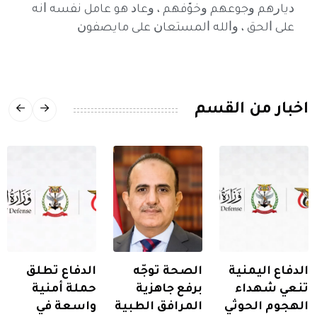
ﺩﻳﺎﺭﻫﻢ ﻭﺟﻮﻋﻬﻢ ﻭﺧﻮّﻓﻬﻢ ، ﻭﻋﺎﺩ ﻫﻮ ﻋﺎﻣﻞ ﻧﻔﺴﻪ ﺍﻧﻪ
ﻋﻠﻰ ﺍﻟﺤﻖ ، ﻭﺍﻟﻠﻪ ﺍﻟﻤﺴﺘﻌﺎﻥ ﻋﻠﻰ ﻣﺎﻳﺼﻔﻮﻥ
اخبار من القسم
الدفاع اليمنية
الصحة توجّه
الدفاع تطلق
تنعي شهداء
برفع جاهزية
حملة أمنية
الهجوم الحوثي
المرافق الطبية
واسعة في