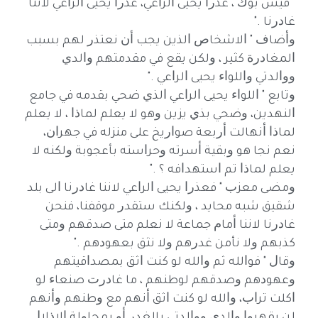
" ﻓﻴﺲ ﺑﻮﻙ ، ﻋﺬﺭﺍ ﻳﺤﻴﻰ ﺍﻟﺮﺍﻋﻲ، ﻋﺬﺭﺍ ﻳﺤﻴﻰ ﺍﻟﺮﺍﻋﻲ ﻷﻧﻨﺎ
ﻏﺎﺩﺭﻧﺎ ."
ﻭﺃﺿﺎﻑ " ﺍﻻﺷﺨﺎﺹ ﺍﻟﺬﻳﻦ ﻳﺠﺐ ﺃﻥ ﻧﻌﺘﺬﺭ ﻟﻬﻢ ﺑﺴﺒﺐ
ﺍﻟﻤﻐﺎﺩﺭﺓ ﻛﺜﻴﺮ ، ﻭﻟﻜﻦ ﻳﻘﻊ ﻓﻲ ﻣﻘﺪﻣﺘﻬﻢ ﻭﺍﻟﺪﻱ
ﻭﻭﺍﻟﺪﺗﻲ ﻭﺍﻟﻠﻮﺍﺀ ﻳﺤﻴﻰ ﺍﻟﺮﺍﻋﻲ ."
ﻭﺗﺎﺑﻊ " ﺍﻟﻠﻮﺍﺀ ﻳﺤﻴﻰ ﺍﻟﺮﺍﻋﻲ ﺍﻟﺬﻱ ﺿﺤﻲ ﺑﻘﺪﻣﻪ ﻓﻲ ﺟﺎﻣﻊ
ﺍﻟﻨﻬﺪﻳﻦ، ﻭﺿﺤﻲ ﺑﺬﻱ ﻳﺰﻳﻦ ﻭﻫﻮ ﻻ ﻳﻌﻠﻢ ﻟﻤﺎﺫﺍ ، ﻻ ﻳﻌﻠﻢ
ﻟﻤﺎﺫﺍ ﺃﻧﻬﺎﻟﺖ ﺃﺭﺑﻌﺔ ﺻﻮﺍﺭﻳﺦ ﻋﻠﻰ ﻣﻨﺰﻟﻪ ﻓﻲ ﺟﻬﺮﺍﻥ،
ﻧﻌﻢ ﻧﺠﺎ ﻫﻮ ﻭﺑﻘﻴﺔ ﺃﺳﺮﺗﻪ ﻭﺣﺮﺍﺳﺘﻪ ﺑﺄﻋﺠﻮﺑﺔ ﻭﻟﻜﻨﻪ ﻻ
ﻳﻌﻠﻢ ﻟﻤﺎﺫﺍ ﺗﻢ ﺍﺳﺘﻬﺪﺍﻓﻪ ؟ ."
ﻭﻣﻀﻰ ﻣﻌﺰﺏ " ﻓﻌﺬﺭﺍ ﻳﺤﻴﻰ ﺍﻟﺮﺍﻋﻲ ﻻﻧﻨﺎ ﻏﺎﺩﺭﻧﺎ ﺍﻟﻰ ﺑﻠﺪ
ﺷﻘﻴﻖ ﺷﺒﻪ ﻣﺤﺎﻳﺪ ، ﻭﻟﻜﻨﻚ ﺳﺘﻘﺪﺭ ﻣﻮﻗﻔﻨﺎ، ﻓﻨﺤﻦ
ﻏﺎﺩﺭﻧﺎ ﻻﻧﻨﺎ ﺃﻣﺎﻡ ﺟﻤﺎﻋﺔ ﻻ ﻧﻌﻠﻢ ﻣﺘﻰ ﺻﺪﻗﻬﻢ ﻭﻣﺘﻰ
ﻛﺬﺑﻬﻢ ﻭﻻ ﻧﺄﻣﻦ ﻏﺪﺭﻫﻢ ﻭﻻ ﻧﺜﻖ ﺑﻌﻬﻮﺩﻫﻢ ."
ﻭﻗﺎﻝ " ﻓﻮﺍﻟﻠﻪ ﺛﻢ ﻭﺍﻟﻠﻪ ﻟﻮ ﻛﻨﺖ ﺍﺛﻖ ﺑﻤﺼﺪﺍﻗﻴﺘﻬﻢ
ﻭﻋﻬﻮﺩﻫﻢ ﻭﺻﺪﻗﻬﻢ ﻟﻮﻃﻨﻬﻢ ، ﻣﺎ ﻏﺎﺩﺭﺕ ﺻﻨﻌﺎﺀ ﻟﻮ
ﺍﻛﻠﺖ ﺗﺮﺍﺏ، ﻭﺍﻟﻠﻪ ﻟﻮ ﻛﻨﺖ ﺍﺛﻖ ﺃﻧﻬﻢ ﻣﻊ ﻭﻃﻨﻬﻢ ﻭﺃﻧﻬﻢ