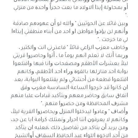
ﻟﻦ ﻳﻘﻬﺮﻭﺍ ﻭﺍﻟﺪﻱ ﻭﻭﺍﻟﺪﺗﻲ ﺑﺎﻟﻐﺪﺭ ﺃﻭ ﺑﻤﺤﺎﻭﻟﺔ ﺍﻻﺫﻻﻝ
ﺃﻭ ﺑﻤﺤﺎﻭﻟﺔ ﺇﻳﺬﺍ ﺍﻻﻭﻻﺩ ﻣﺎ ﺑﻌﺖ ﺣﺠﺮﺍً ﻭﺍﺣﺪﺓ ﻣﻦ ﻣﻨﺰﻟﻲ
."
ﻭﺑﻴﻦ ﻗﺎﺋﻼ ﻋﻦ ﺍﻟﺤﻮﺛﻴﻴﻦ " ﻭﺍﻟﻠﻪ ﻟﻮ ﺃﻥ ﻋﻬﻮﺩﻫﻢ ﺻﺎﺩﻗﺔ
ﻭﺃﻧﻬﻢ ﻟﻦ ﻳﺆﺫﻭﺍ ﻣﻮﺍﻃﻦ ﺍﻭ ﺍﺣﺪ ﻣﻦ ﺃﺑﻨﺎﺀ ﻣﻨﻄﻘﺘﻲ ﺇﻳﺬﺍﺀﺍ
ﻟﻲ ﻣﺎ ﺧﺮﺟﺖ ."
ﻭﺧﺎﻃﺐ ﻣﻌﺰﺏ ﺍﻟﺮﺍﻋﻲ ﻗﺎﺋﻼً " ﻓﺎﻋﺬﺭﻧﻲ ﺍﻧﺖ ﻭﺍﻟﻜﺜﻴﺮ ،
ﻭﺭﺑﻤﺎ ﺃﻧﻚ ﻻ ﺗﻌﻠﻢ ﺍﻧﻬﻢ ﻳﻮﻣﺎً ﻣﺎ ، ﺃﺗﻮﺍ ﻭﺣﺎﺻﺮﻭﺍ ﻗﺮﻳﺘﻲ
ﻟﻴﻼً ﺑﻌﺸﺮﺍﺕ ﺍﻷﻃﻘﻢ ﻭﻣﺼﻔﺤﺎﺕ ﻭﺍﻧﺎ ﻓﻴﻬﺎ ﻭﺍﻗﺘﻠﻌﻮﺍ
ﺑﻮﺍﺑﺔ ﺍﺣﺪ ﻣﻨﺎﺯﻟﻬﺎ ﺑﺎﻟﻘﻮﺓ ﻭﺭﺍﺀ ﺍﺣﺪ ﺍﻷﻃﻘﻢ، ﻭﻛﺎﻧﻬﻢ
ﺍﻗﺘﻠﻌﻮﺍ ﻗﻄﻌﺔ ﻣﻦ ﺃﺣﺸﺎﺋﻲ ﻭﻟﻢ ﻳﻘﺘﻠﻌﻮﺍ ﺍﻟﺒﻮﺍﺑﺔ، ﺑﻌﺪ
ﺍﻥ ﻛﺎﻧﻮﺍ ﻗﺪ ﺧﺮﺟﻮﺍ ﺍﻟﺴﺎﻋﺔ ﺍﻟﺴﺎﺩﺳﺔ ﻣﻐﺮﺏ ﻭﻓﻖ
ﺍﺗﻔﺎﻕ ﺳﺎﺑﻖ ﻭﺣﺎﺿﺮ ﻣﻌﻬﻢ ﻭﺑﺘﺄﻛﻴﺪ ﻗﻴﺎﺩﺍﺕ ﻋﻠﻴﺎ ﻣﻨﻬﻢ
ﻣﺸﺮﻑ ﺍﻟﻤﺤﺎﻓﻈﺔ ﻭﻣﻦ ﺣﻀﺮﻭﺍ ﻣﻨﻬﻢ ."
ﻭﺃﺿﺎﻑ " ﻭﻋﺎﺩﻭﺍ ﻟﻴﺪﺧﻠﻮﺍ ﺍﻟﻤﻨﺰﻝ ﻭﻳﺤﺎﺻﺮﻭﺍ ﺍﻟﻘﺮﻳﺔ ﻟﻴﻼً،
ﻭﻛﺎﻧﻬﻢ ﻻ ﻳﻌﺮﻓﻮﻥ ﺍﻧﻨﺎ ﺍﺣﺮﺍﺭ ﻭﻧﻤﺘﻠﻚ ﻛﺮﺍﻣﺔ ﺍﺑﺎ ﻋﻦ ﺟﺪ،
ﻭﻣﻦ ﻳﺮﻳﺪ ﺃﻥ ﻳﺘﺎﻛﺪ ﻣﻦ ﺗﻔﺎﺻﻴﻞ ﺫﻟﻚ ،ﻓﻌﻠﻴﻪ ﺍﻥ ﻳﺘﺄﻛﺪ
ﻣﻦ ﺃﺣﺪ ﺍﻻﺧﻮﺓ ﺍﻟﻠﻮﺍﺀ ﻋﺒﺪ ﺍﻟﺤﺎﻓﻆ ﺍﻟﺴﻘﺎﻑ ﺃﻭﺍﻟﺸﻴﺦ