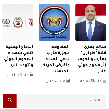
صالح يعزي
المقاومة:
الدفاع اليمنية
قادة "طوارئ"
مجزرة مأرب
تنعي شهداء
بمأرب والجوف
تنهي الهدنة
الهجوم الحوثي
إثر هجوم حوثي
وتفرض تحريك
وتتوعد بالرد
غادر
الجبهات
منذ 5 ساعات
منذ 58 دقيقة
منذ ساعتين