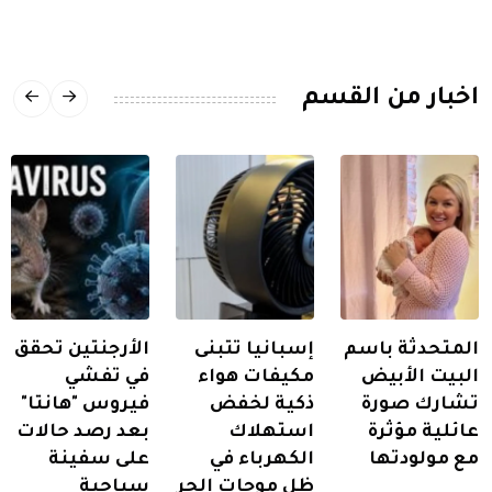
اخبار من القسم
المتحدثة باسم
إسبانيا تتبنى
الأرجنتين تحقق
البيت الأبيض
مكيفات هواء
في تفشي
تشارك صورة
ذكية لخفض
فيروس "هانتا"
عائلية مؤثرة
استهلاك
بعد رصد حالات
مع مولودتها
الكهرباء في
على سفينة
ظل موجات الحر
سياحية