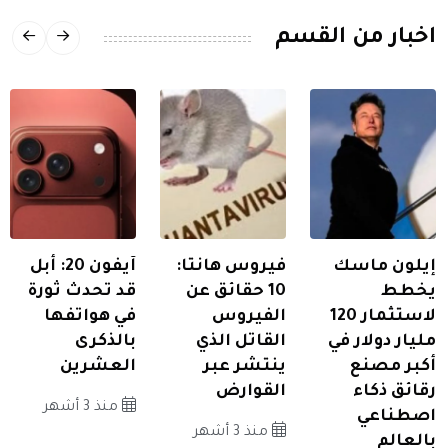
اخبار من القسم
إيلون ماسك
فيروس هانتا:
آيفون 20: أبل
يخطط
10 حقائق عن
قد تحدث ثورة
لاستثمار 120
الفيروس
في هواتفها
مليار دولار في
القاتل الذي
بالذكرى
أكبر مصنع
ينتشر عبر
العشرين
رقائق ذكاء
القوارض
منذ 3 أشهر
اصطناعي
منذ 3 أشهر
بالعالم