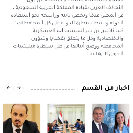
ﺍﻟﻘﻴﺎﺩﺓ ﺍﻟﺴﻴﺎﺳﻴﺔ ﺑﻤﺴﺎﻧﺪﺓ ﺍﻷﺷﻘﺎﺀ ﻣﻦ ﺩﻭﻝ
ﺍﻟﺘﺤﺎﻟﻒ ﺍﻟﻌﺮﺑﻰ ﺑﻘﻴﺎﺩﺓ ﺍﻟﻤﻤﻠﻜﺔ ﺍﻟﻌﺮﺑﻴﺔ ﺍﻟﺴﻌﻮﺩﻳﺔ ،
ﻓﻰ ﺍﻟﻤﻀﻰ ﻗﺪﻣًﺎ ﻭﺑﺨﻄﻰ ﺛﺎﺑﺘﺔ ﻭﺭﺍﺳﺨﺔ ﻧﺤﻮ ﺍﺳﺘﻌﺎﺩﺓ
ﺍﻟﺪﻭﻟﺔ ﻭﺑﺴﻂ ﺳﻴﻄﺮﺓ ﺍﻟﺪﻭﻟﺔ ﻋﻠﻰ ﻛﻞ ﺍﻟﻤﺤﺎﻓﻈﺎﺕ ".
ﻛﻤﺎ ﻧﺎﻗﺶ ﺑﻦ ﺩﻏﺮ ﺍﻟﻤﺴﺘﺠﺪﺍﺕ ﺍﻟﻌﺴﻜﺮﻳﺔ
ﻭﺍﻻﻗﺘﺼﺎﺩﻳﺔ ﻭﻛﻞ ﻣﺎ ﻳﺘﻌﻠﻖ ﺑﻘﻀﺎﻳﺎ ﻭﺷﺆﻭﻥ
ﺍﻟﻤﺤﺎﻓﻈﺔ ﻭﻭﺿﻊ ﺃﺑﻨﺎﺋﻬﺎ ﻓﻰ ﻇﻞ ﺳﻴﻄﺮﺓ ﻣﻴﻠﻴﺸﻴﺎﺕ
ﺍﻟﺤﻮﺛﻰ ﺍﻻرهابية .
اخبار من القسم