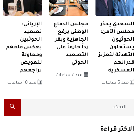
السعدي يحذر
مجلس الدفاع
الإرياني:
مجلس الأمن:
الوطني يرفع
تصعيد
الحوثيون
الجاهزية ويقر
الحوثيين
يستغلون
رداً حازماً على
يعكس قلقهم
التهدئة لتعزيز
التصعيد
ومحاولة
قدراتهم
الحوثي
لتعويض
العسكرية
تراجعهم
منذ 7 ساعات
منذ 5 ساعات
منذ 10 ساعات
الاكثر قراءة