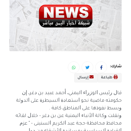
شارك:
طباعة
إرسال
ﻗﺎﻝ ﺭﺋﻴﺲ ﺍﻟﻮﺯﺭﺍﺀ ﺍﻟﻴﻤﻨﻲ، ﺃﺣﻤﺪ ﻋﺒﻴﺪ ﺑﻦ ﺩﻏﺮ، ﺇﻥ
ﺣﻜﻮﻣﺘﻪ ﻣﺎﺿﻴﺔ ﻧﺤﻮ ﺍﺳﺘﻌﺎﺩﺓ ﺍﻟﺴﻴﻄﺮﺓ ﻋﻠﻰ ﺍﻟﺪﻭﻟﺔ
ﻭﺑﺴﻂ ﻧﻔﻮﺫﻫﺎ ﻋﻠﻰ ﺍﻟﻤﻨﺎﻃﻖ ﻛﺎﻓﺔ .
ﻭﻧﻘﻠﺖ ﻭﻛﺎﻟﺔ ﺍﻷﻧﺒﺎﺀ ﺍﻟﻴﻤﻨﻴﺔ ﻋﻦ ﺑﻦ ﺩﻏﺮ - ﺧﻼﻝ ﻟﻘﺎﺋﻪ
ﻣﺤﺎﻓﻆ ﻣﺤﺎﻓﻈﺔ ﺣﺠﺔ ﻋﺒﺪ ﺍﻟﻜﺮﻳﻢ ﺍﻟﺴﻨﻴﻨﻰ - " ﻋﺰﻡ