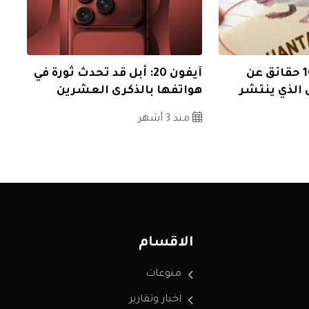
فيروس هانتا: 10 حقائق عن
آيفون 20: أبل قد تحدث ثورة في
 الذي ينتشر
هواتفها بالذكرى العشرين
منذ 3 أشهر
الاقسام
منوعات
اخبار وتقارير