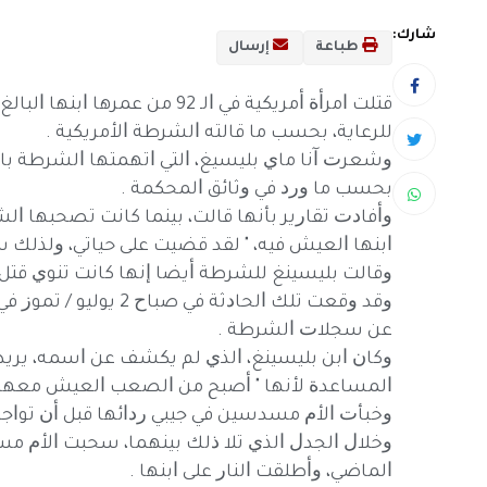
شارك:
طباعة
إرسال
ﻟﻠﺮﻋﺎﻳﺔ، ﺑﺤﺴﺐ ﻣﺎ ﻗﺎﻟﺘﻪ ﺍﻟﺸﺮﻃﺔ ﺍﻷﻣﺮﻳﻜﻴﺔ .
ﻭﺷﻌﺮﺕ ﺁﻧﺎ ﻣﺎﻱ ﺑﻠﻴﺴﻴﻎ، ﺍﻟﺘﻲ ﺍﺗﻬﻤﺘﻬﺎ ﺍﻟﺸﺮﻃﺔ ﺑﺎﻟﻘﺘ
ﺑﺤﺴﺐ ﻣﺎ ﻭﺭﺩ ﻓﻲ ﻭﺛﺎﺋﻖ ﺍﻟﻤﺤﻜﻤﺔ .
ﻭﺃﻓﺎﺩﺕ ﺗﻘﺎﺭﻳﺮ ﺑﺄﻧﻬﺎ ﻗﺎﻟﺖ، ﺑﻴﻨﻤﺎ ﻛﺎﻧﺖ ﺗﺼﺤﺒﻬﺎ ﺍﻟ
ﺍﺑﻨﻬﺎ ﺍﻟﻌﻴﺶ ﻓﻴﻪ، " ﻟﻘﺪ ﻗﻀﻴﺖ ﻋﻠﻰ ﺣﻴﺎﺗﻲ، ﻭﻟﺬﻟﻚ 
ﻭﻗﺎﻟﺖ ﺑﻠﻴﺴﻴﻨﻎ ﻟﻠﺸﺮﻃﺔ ﺃﻳﻀﺎ ﺇﻧﻬﺎ ﻛﺎﻧﺖ ﺗﻨﻮﻱ ﻗﺘﻞ
ﻭﻗﺪ ﻭﻗﻌﺖ ﺗﻠﻚ ﺍﻟﺤﺎﺩﺛﺔ 
ﻋﻦ ﺳﺠﻼﺕ ﺍﻟﺸﺮﻃﺔ .
ﻭﻛﺎﻥ ﺍﺑﻦ ﺑﻠﻴﺴﻴﻨﻎ، ﺍﻟﺬﻱ ﻟﻢ ﻳﻜﺸﻒ ﻋﻦ ﺍﺳﻤﻪ، ﻳﺮﻳﺪ ﻧ
ﺍﻟﻤﺴﺎﻋﺪﺓ ﻷﻧﻬﺎ " ﺃﺻﺒﺢ ﻣﻦ ﺍﻟﺼﻌﺐ ﺍﻟﻌﻴﺶ ﻣﻌﻬﺎ .
ﻭﺧﺒﺄﺕ ﺍﻷﻡ ﻣﺴﺪﺳﻴﻦ ﻓﻲ ﺟﻴﺒﻲ ﺭﺩﺍﺋﻬﺎ ﻗﺒﻞ ﺃﻥ ﺗﻮﺍﺟﻪ 
ﻭﺧﻼﻝ ﺍﻟﺠﺪﻝ ﺍﻟﺬﻱ ﺗﻼ ﺫﻟﻚ ﺑﻴﻨﻬﻤﺎ، ﺳﺤﺒﺖ ﺍﻷﻡ ﻣﺴﺪ
ﺍﻟﻤﺎﺿﻲ، ﻭﺃﻃﻠﻘﺖ ﺍﻟﻨﺎﺭ ﻋﻠﻰ ﺍﺑﻨﻬﺎ .