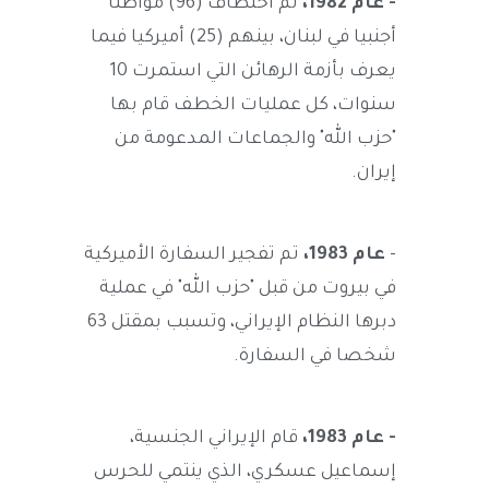
- عام 1982،
تم اختطاف (96) مواطنا
أجنبيا في لبنان، بينهم (25) أميركيا فيما
يعرف بأزمة الرهائن التي استمرت 10
سنوات، كل عمليات الخطف قام بها
"حزب الله" والجماعات المدعومة من
إيران.
-
عام 1983،
تم تفجير السفارة الأميركية
في بيروت من قبل "حزب الله" في عملية
دبرها النظام الإيراني، وتسبب بمقتل 63
شخصا في السفارة.
- عام 1983،
قام الإيراني الجنسية،
إسماعيل عسكري، الذي ينتمي للحرس