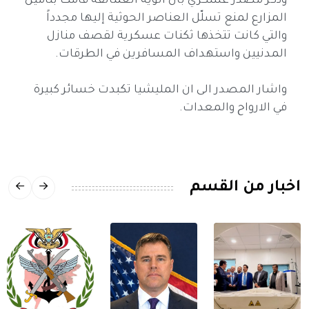
وذكر مصدر عسكري بان ألوية العمالقة قامت بتأمين
المزارع لمنع تسلّل العناصر الحوثية إليها مجدداً
والتي كانت تتخذها ثكنات عسكرية لقصف منازل
المدنيين واستهداف المسافرين في الطرقات.
واشار المصدر الى ان المليشيا تكبدت خسائر كبيرة
في الارواح والمعدات.
اخبار من القسم