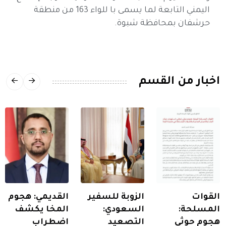
اليمني التابعة لما يسمى با للواء 163 من منطقة
حرشفان بمحافظة شبوة.
اخبار من القسم
القوات
الزوبة للسفير
القديمي: هجوم
المسلحة:
السعودي:
المخا يكشف
هجوم حوثي
التصعيد
اضطراب