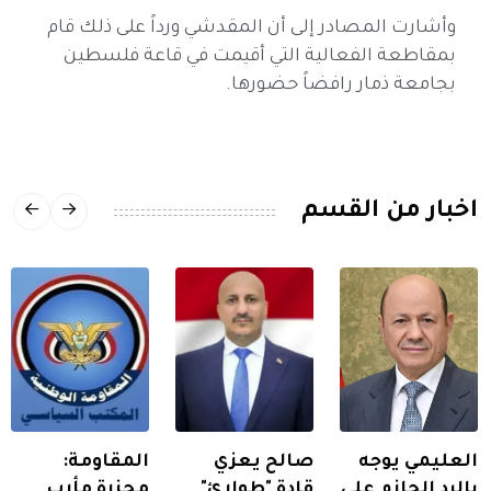
وأشارت المصادر إلى أن المقدشي ورداً على ذلك قام
بمقاطعة الفعالية التي أقيمت في قاعة فلسطين
بجامعة ذمار رافضاً حضورها.
اخبار من القسم
العليمي يوجه
صالح يعزي
المقاومة:
بالرد الحازم على
قادة "طوارئ"
مجزرة مأرب