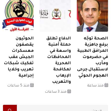
الصحة توجّه
الدفاع تطلق
الحوثيون
برفع جاهزية
حملة أمنية
يقصفون
المرافق الطبية
واسعة في
معسكرات
في حضرموت
المحافظات
الجيش عقب
ومأرب
المحررة
تفكيك شبكات
لاستقبال جرحى
لمكافحة
تهريب وخلايا
الهجوم الحوثي
الإرهاب
إجرامية
والتهريب
منذ ساعة
منذ 5 ساعات
منذ 3 ساعات