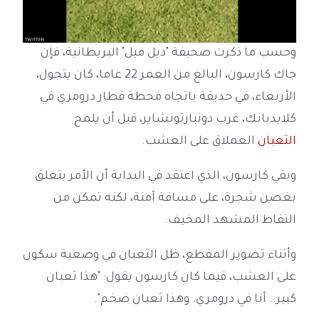
وحسب ما ذكرت صحيفة "ديل ميل" البريطانية، فإن
جاك كارسون، البالغ من العمر 22 عاما، كان يتجول،
الأربعاء، في حديقة باتجاه محطة قطار درومري في
كلايدبانك، غرب دونبارتونشاير، قبل أن يلمح
الثعبان
العملاق على العشب.
وبقي
كارسون، الذي اعتقد في البداية أن الأمر يتعلق
بغصن شجرة، على
مسافة آمنة، لكنه تمكن من
التقاط المشهد المخيف.
وأثناء تصوير المقطع، ظل الثعبان في وضعية سكون
على العشب، فيما كان كارسون يقول: "هذا ثعبان
كبير.. أنا في
درومري
. وهذا ثعبان ضخم".