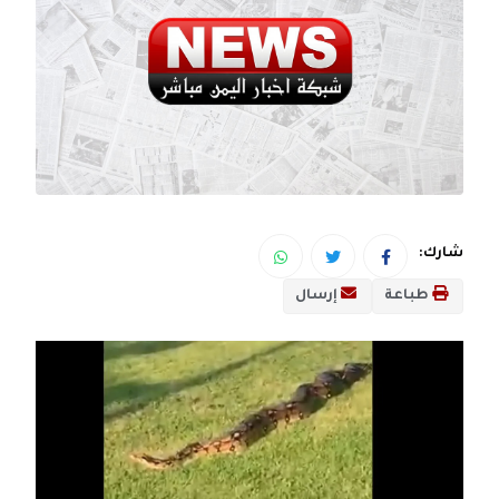
شارك:
طباعة
إرسال