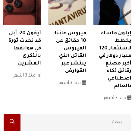
إيلون ماسك
فيروس هانتا:
آيفون 20: أبل
يخطط
10 حقائق عن
قد تحدث ثورة
لاستثمار 120
الفيروس
في هواتفها
مليار دولار في
القاتل الذي
بالذكرى
أكبر مصنع
ينتشر عبر
العشرين
رقائق ذكاء
القوارض
منذ 3 أشهر
اصطناعي
منذ 3 أشهر
بالعالم
منذ 3 أشهر