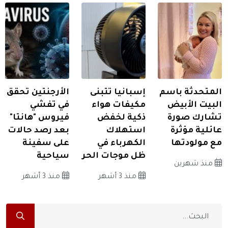
المتحدثة باسم
إسبانيا تتبنى
الأرجنتين تحقق
البيت الأبيض
مكيفات هواء
في تفشي
تشارك صورة
ذكية لخفض
فيروس "هانتا"
عائلية مؤثرة
استهلاك
بعد رصد حالات
مع مولودتها
الكهرباء في
على سفينة
ظل موجات الحر
سياحية
منذ شهرين
منذ 3 أشهر
منذ 3 أشهر