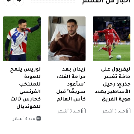
اخبار من القسم
ليفربول على
زيدان بعد
لوريس يلمح
حافة تغيير
جراحة الفك:
للعودة
جذري: رحيل
"سأعود
للمنتخب
الأساطير يهدد
سريعًا" قبل
الفرنسي
هوية الفريق
كأس العالم
كحارس ثالث
للمونديال
منذ 3 أشهر
منذ 3 أشهر
منذ 3 أشهر