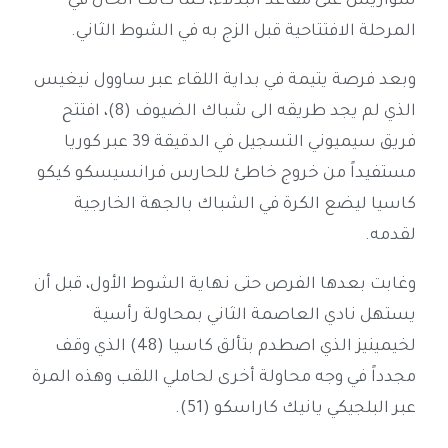
سواريس على مقاعد البدلاء، كما كانت الحال في
المرحلة الافتتاحية قبل الزج به في الشوط الثاني.
وبعد فرصة يتيمة في بداية اللقاء عبر ساوول نيغيس
الذي لم يجد طريقه الى شباك الضيوف (8)، افتتح
فريق سيميوني التسجيل في الدقيقة 39 عبر كوريا
مستفيداً من خروج خاطئ للحارس فرانسيسكو كيكو
كاسيا ليضع الكرة في الشباك بالجهة الخارجية
لقدمه.
وغابت بعدها الفرص حتى نهاية الشوط الأول، قبل أن
يستهل نادي العاصمة الثاني بمحاولة رأسية
لخيمينيز الذي اصطدم بتألق كاسيا (48) الذي وقف
مجدداً في وجه محاولة أخرى لحاملي اللقب وهذه المرة
عبر البلجيكي يانيك كاراسكو (51).