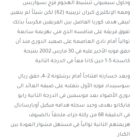
وحاول سيميوني تنشيط الهجوم فزج بسواريس
ومعه الإنكليزي كيران تريبييه (62) لكن شيئاً لم يتغير،
ليبقى هدف كوريا الفاصل بين الفريقين مكرساً بذلك
تفوق فريقه على منافسه الذي مني بهزيمة سابعة
توالياً أمام نادي العاصمة على صعيد الدوري منذ أن
حقق فوزه الأخير عليه في 30 مارس 2002 بنتيجة
كاسحة 5-1 حين كانا معاً في الدرجة الثانية.
وبعد خسارته افتتاحاً أمام برشلونة 2-4، حقق ريال
سوسييداد فوزه الأول بتغلبه على ضيفه العائد الى
دوري الأضواء بعد موسمين في الدرجة الثانية رايو
فايكانو بهدف وحيد سجله هدافه ميكيل أويارسابال
في الدقيقة 68 من ركلة جزاء، ملحقاً بالضيوف
هزيمتهم الثانية توالياً في مستهل مشوار العودة بين
الكبار.