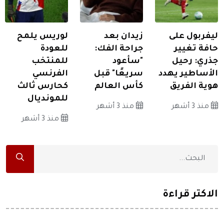
ليفربول على
زيدان بعد
لوريس يلمح
حافة تغيير
جراحة الفك:
للعودة
جذري: رحيل
"سأعود
للمنتخب
الأساطير يهدد
سريعًا" قبل
الفرنسي
هوية الفريق
كأس العالم
كحارس ثالث
للمونديال
منذ 3 أشهر
منذ 3 أشهر
منذ 3 أشهر
الاكثر قراءة