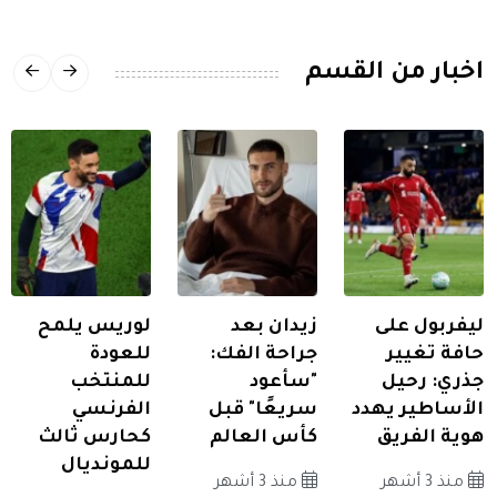
اخبار من القسم
ليفربول على
زيدان بعد
لوريس يلمح
حافة تغيير
جراحة الفك:
للعودة
جذري: رحيل
"سأعود
للمنتخب
الأساطير يهدد
سريعًا" قبل
الفرنسي
هوية الفريق
كأس العالم
كحارس ثالث
للمونديال
منذ 3 أشهر
منذ 3 أشهر