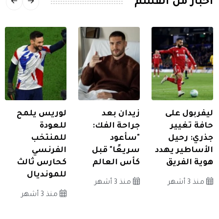
اخبار من القسم
ليفربول على
زيدان بعد
لوريس يلمح
حافة تغيير
جراحة الفك:
للعودة
جذري: رحيل
"سأعود
للمنتخب
الأساطير يهدد
سريعًا" قبل
الفرنسي
هوية الفريق
كأس العالم
كحارس ثالث
للمونديال
منذ 3 أشهر
منذ 3 أشهر
منذ 3 أشهر