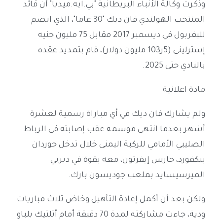
وذكرت وكالة الأنباء البريطانية "بي.ايه.ميديا" أن قائد
المنتخب الهولندي فان ديك "30 عاما"، الذي انضم
لليفربول في ديسمبر 2017 مقابل 75 مليون جنيه
إسترليني (5ر103 مليون دولار)، قام بتمديد عقده
بالنادي حتى 2025.
مادة اعلانية
ولم يشارك فان ديك في أي مباراة رسمية لعشرة
أشهر بعدما انتهى موسمه عقب إصابته في الرباط
الصليبي الأمامي للركبة اليمنى خلال تدخل جوردان
بيكفورد، حارس إيفرتون، معه بقوة في ديربي
الميرسيسايد بملعب جوديسون بارك.
ولكن بعد أن أكمل إعادة التأهيل وخاض ثلاث مباريات
ودية، جاءت مشاركته لمدة 70 دقيقة أمام أتلتيك بلباو