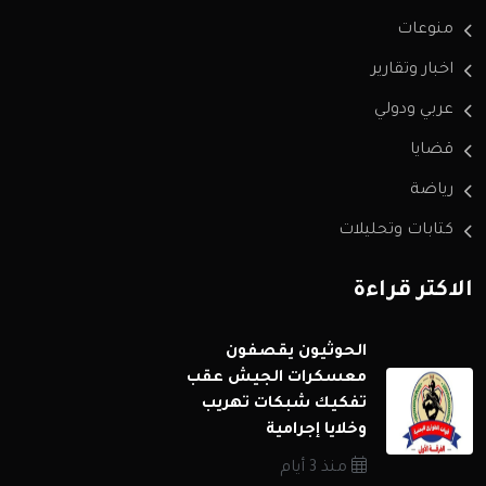
منوعات
اخبار وتقارير
عربي ودولي
قضايا
رياضة
كتابات وتحليلات
الاكثر قراءة
الحوثيون يقصفون
معسكرات الجيش عقب
تفكيك شبكات تهريب
وخلايا إجرامية
منذ 3 أيام