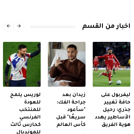
اخبار من القسم
ليفربول على
زيدان بعد
لوريس يلمح
حافة تغيير
جراحة الفك:
للعودة
جذري: رحيل
"سأعود
للمنتخب
الأساطير يهدد
سريعًا" قبل
الفرنسي
هوية الفريق
كأس العالم
كحارس ثالث
للمونديال