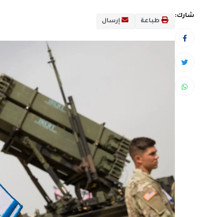
شارك:
طباعة
إرسال