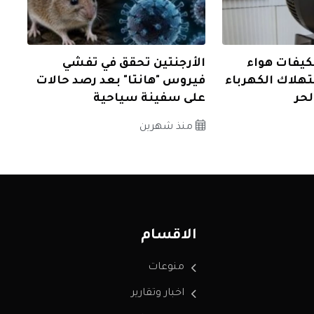
كيفات هواء
الأرجنتين تحقق في تفشي
هلاك الكهرباء
فيروس "هانتا" بعد رصد حالات
حر
على سفينة سياحية
منذ شهرين
الاقسام
منوعات
اخبار وتقارير