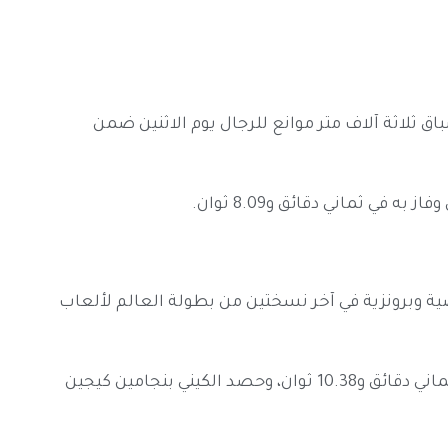
اق ثلاثة آلاف متر موانع للرجال يوم الاثنين ضمن
 في ثماني دقائق و8.09 ثوان.
ية وبرونزية في آخر نسختين من بطولة العالم لألعاب
وأحرز الإثيوبي لاميشا جيرما الميدالية الفضية في ثماني دقائق و10.38 ثوان، وحصد الكيني بنجامين كيجين