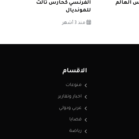
س العالم
الفرنسي كحارس ثالث
للمونديال
منذ 3 أشهر
الاقسام
منوعات
اخبار وتقارير
عربي ودولي
قضايا
رياضة