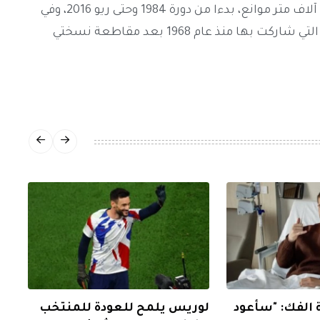
وفازت كينيا بآخر تسع ميداليات ذهبية لسباق ثلاثة آلاف متر موانع، بدءا من دورة 1984 وحتى ريو 2016، وفي
الواقع نالت ألقاب السباق في كل النسخ الأولمبية التي شاركت بها منذ عام 1968 بعد مقاطعة نسختي
 الفك: "سأعود
لوريس يلمح للعودة للمنتخب