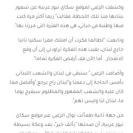
وكشفت الزغبي لموقع سكاي نيوز عربية عن شعور
ينتابها منذ تلك اللحظة، فقالت" ربما أكثر مرة كنت
فيها وطنية في حياتي، هي هذه الفترة التي مررنا بها".
وتابعت: "لطالما فكرت أن امتلك مقرا سكنيا ثانيا
خارج لبنان، بقيت هذه الفكرة تراودني إلى أن وقع
الانفجار.. أما الآن فلا، أرفض الفكرة تماما".
وأضافت الزغبي " سنبقى في لبنان والشعب اللبناني
بأمس الحاجة إلى دعمنا و"لبنان راح يرجع "وأفضل مما
كان عليه والشعب المقهور والمظلوم سيفرح يوما
ما، لبنان لنا وليس لهم".
من جهة ثانية طمأنت نوال الزغبي عبر موقع سكاي
نيوز عربية، أن صحتها "بألف خير"، بعد وعكة بسيطة