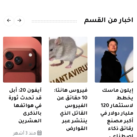
اخبار من القسم
إيلون ماسك
فيروس هانتا:
آيفون 20: أبل
يخطط
10 حقائق عن
قد تحدث ثورة
لاستثمار 120
الفيروس
في هواتفها
مليار دولار في
القاتل الذي
بالذكرى
أكبر مصنع
ينتشر عبر
العشرين
رقائق ذكاء
القوارض
منذ 3 أشهر
اصطناعي