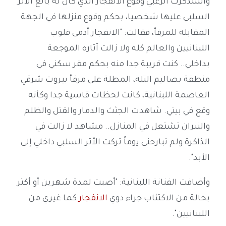
واستذكرت الزغبي وقوع الانفجار الذي كان له بالغ الأثر
السلبي عليها شخصيا، بحكم وقوع منزلها في الجهة
المقابلة للمرفأ، فقالت: "الانفجار أدمى قلوب
اللبنانيين والعالم كله ولا زالت آثاره الموجعة
بداخلي.. كنت قريبة جدا منه بحكم مقر سكني في
منطقة بصاليم التلة، المطلة على مرفأ بيروت شرقي
العاصمة اللبنانية، كانت لحظات قاسية جدا وكأنه
وقع في بيتي. شاهدت الجثث والدمار والقتل والظلم
والنيران تشتعل في المنازل.. مشاهد لا زالت في
الذاكرة ولم تبارحني يوماً تركت الأثر السلبي داخلي إلى
الأبد".
وأضافت الفنانة اللبنانية: "أصبت لمدة شهرين أو أكثر
بحالة من الاكتئاب جراء دوي
الانفجار
كما غيري من
اللبنانيين".