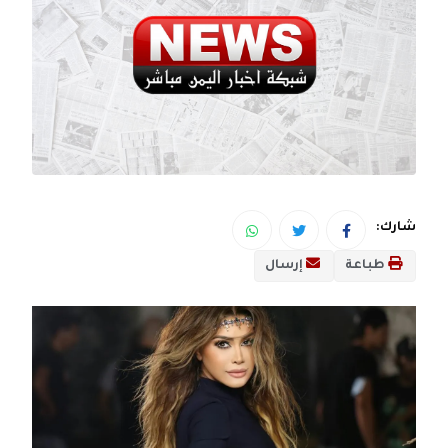
شارك:
طباعة
إرسال