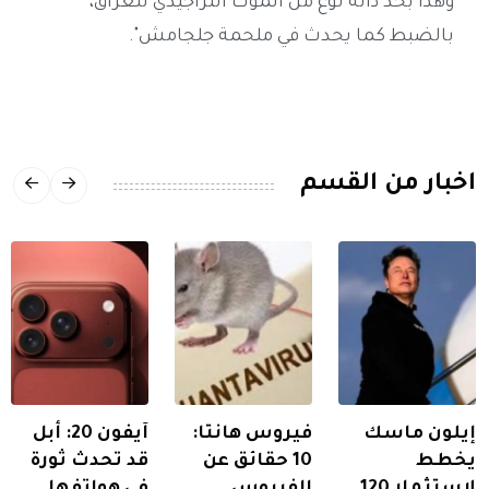
وهذا بحد ذاته نوع من الموت التراجيدي للعراق،
بالضبط كما يحدث في ملحمة جلجامش".
اخبار من القسم
إيلون ماسك
فيروس هانتا:
آيفون 20: أبل
يخطط
10 حقائق عن
قد تحدث ثورة