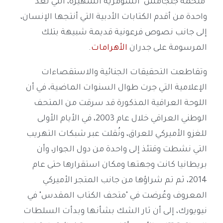
"ملحمة جلجامش" السومرية الشهيرة، التي تعد
واحدة من أقدم الكتابات الأدبية التي أنتجها الإنسان،
إلى جانب نصوص فرعونية قديمة شبيهة بتلك
المرسومة على جدران
الأهرامات
.
وتقاطعت التحقيقات الجنائية والاستقصاءات
الإعلامية التي جرت طوال السنوات الماضية، في أن
اللوحة العراقية المذكورة قد سرقت من المتحف
الوطني العراقي خلال عام 2003، في الأيام الأولى
للغزو الأميركي للعراق، ونُقلت عبر شبكات التهريب
التي نشطت وقتئذ إلى واحدة من دول الجوار، وأن
بريطانيا كانت وجهتها ومكان استقرارها حتى عام
2014، ثم تم شراؤها من جانب المتجر الأميركي
المعروف وعُرضت في "متحف الكتاب المقدس" في
نيويورك، إلى أن ثار الشك بشأنها وبدأت السلطات