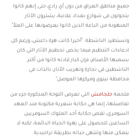
جميع مناطق العراق من دون أي رادع، حتى إنهم كانوا
يتجولون في شوارع بغداد علانية، يشترون الآثار
المنهوبة من الباعة الذين كانوا يعرضونها على الملأ".
وتستطرد الناشطة: "أخيرا كانت هزة داعش، ورغم كل
ادعاءات التنظيم فيما يخص تحطيم الآثار التي كان
يسميها الأصنام، فإن كبار قادته كانوا من أكثر
الناشطين في تجارة وتهريب الآثار، بالذات في
محافظة نينوى ومركزها الموصل".
ملحمة
جلجامش
التي تعرض اللوحة المذكورة جزء من
تفاصيلها، إنما هي حكاية شعرية مكتوبة منذ العهد
السومري، تقص حكاية أحد الملوك السومريين
الساعين للحصول على زهرة الحياة الدائمة، لكنه لا
يتمكن منها وتنتهي حياته بطريقة تراجيدية.