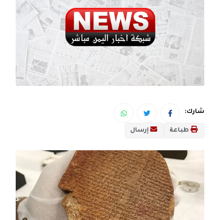
شارك:
طباعة
إرسال