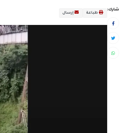
شارك:
طباعة
إرسال