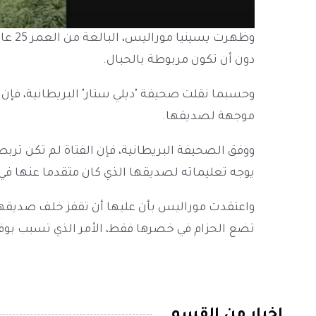
وظهرت يسينيا موراليس، البالغة من العمر 25 عاما، وهي تقفز من جسر في
دون أن تكون مربوطة بالحبال.
وحسبما نقلت صحيفة "ديلي ستار" البريطانية، فإ
موجهة لصديقها.
ووفق الصحيفة البريطانية، فإن الفتاة لم تكن تر
يوجه تعليماته لصديقها الذي كان متقدما عنها في 
واعتقدت موراليس بأن عليها أن تقفز خلف صديقها 
تضع الحزام في خصرها فقط، الأمر الذي تسبب بوفا
اخبار من القسم