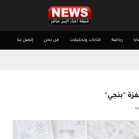
يا
رياضة
كتابات وتحليلات
من نحن
إتصل بنا
فزة "بنجي"