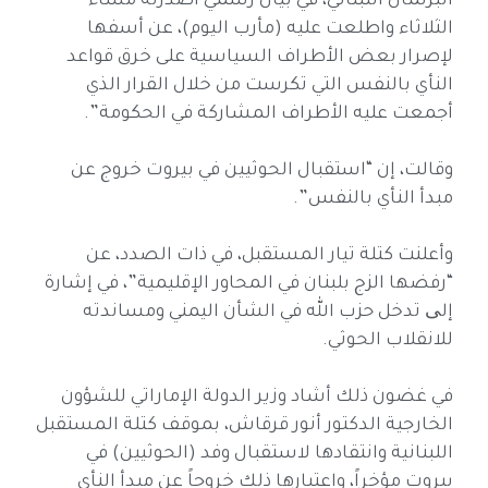
البرلمان اللبناني، في بيان رسمي أصدرته مساء
الثلاثاء واطلعت عليه (مأرب اليوم)، عن أسفها
لإصرار بعض الأطراف السياسية على خرق قواعد
النأي بالنفس التي تكرست من خلال القرار الذي
أجمعت عليه الأطراف المشاركة في الحكومة”.
وقالت، إن “استقبال الحوثيين في بيروت خروج عن
مبدأ النأي بالنفس”.
وأعلنت كتلة تيار المستقبل، في ذات الصدد، عن
“رفضها الزج بلبنان في المحاور الإقليمية”، في إشارة
إلی تدخل حزب الله في الشأن اليمني ومساندته
للانقلاب الحوثي.
في غضون ذلك أشاد وزير الدولة الإماراتي للشؤون
الخارجية الدكتور أنور قرقاش، بموقف كتلة المستقبل
اللبنانية وانتقادها لاستقبال وفد (الحوثيين) في
بيروت مؤخراً، واعتبارها ذلك خروجاً عن مبدأ النأي