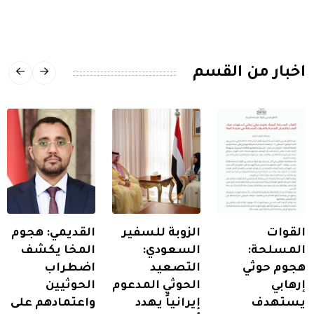
اخبار من القسم
القوات
الزوبة للسفير
القديمي: هجوم
المسلحة:
السعودي:
المخا يكشف
هجوم حوثي
التصعيد
اضطراب
إرهابي
الحوثي المدعوم
الحوثيين
يستهدف
إيرانياً يهدد
واعتمادهم على