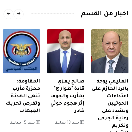
اخبار من القسم
العليمي يوجه
صالح يعزي
المقاومة:
بالرد الحازم على
قادة "طوارئ"
مجزرة مأرب
اعتداءات
بمأرب والجوف
تنهي الهدنة
الحوثيين
إثر هجوم حوثي
وتفرض تحريك
ويشدد على
غادر
الجبهات
رعاية الجرحى
منذ 13 ساعة
منذ 15 ساعة
وتكريم