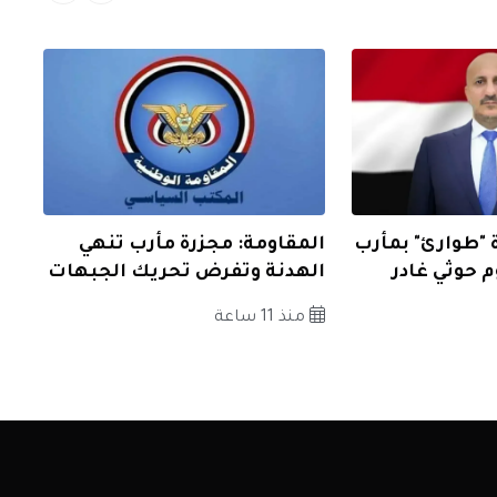
 "طوارئ" بمأرب
المقاومة: مجزرة مأرب تنهي
 حوثي غادر
الهدنة وتفرض تحريك الجبهات
منذ 11 ساعة