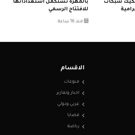
كيك شبكات
بالمهرة تستكمل استعداداتها
رامية
للافتتاح الرسمي
منذ 16 ساعة
الاقسام
منوعات
اخبار وتقارير
عربي ودولي
قضايا
رياضة