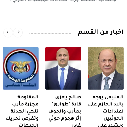
الإنسانية الصعبة جراء انتهاكات ميليشيات الحوثي .
اخبار من القسم
العليمي يوجه
صالح يعزي
المقاومة:
بالرد الحازم على
قادة "طوارئ"
مجزرة مأرب
اعتداءات
بمأرب والجوف
تنهي الهدنة
الحوثيين
إثر هجوم حوثي
وتفرض تحريك
ويشدد على
غادر
الجبهات