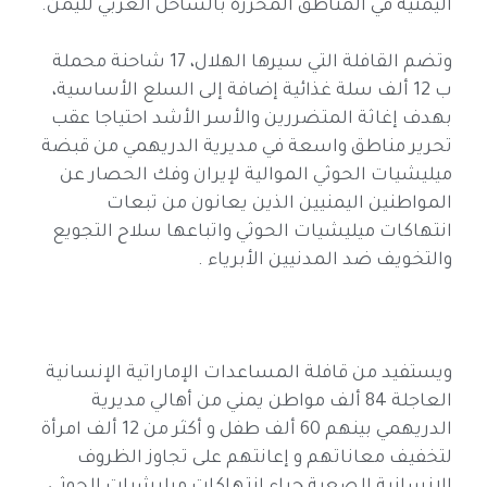
اليمنية في المناطق المحررة بالساحل الغربي لليمن.
وتضم القافلة التي سيرها الهلال، 17 شاحنة محملة
ب 12 ألف سلة غذائية إضافة إلى السلع الأساسية،
بهدف إغاثة المتضررين والأسر الأشد احتياجا عقب
تحرير مناطق واسعة في مديرية الدريهمي من قبضة
ميليشيات الحوثي الموالية لإيران وفك الحصار عن
المواطنين اليمنيين الذين يعانون من تبعات
انتهاكات ميليشيات الحوثي واتباعها سلاح التجويع
والتخويف ضد المدنيين الأبرياء .
ويستفيد من قافلة المساعدات الإماراتية الإنسانية
العاجلة 84 ألف مواطن يمني من أهالي مديرية
الدريهمي بينهم 60 ألف طفل و أكثر من 12 ألف امرأة
لتخفيف معاناتهم و إعانتهم على تجاوز الظروف