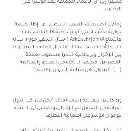
مشيراً إلى أن الانتماء للجماعة يعد مؤشرا على
التطرف.
وجاءت تصريحات السفير البريطاني في إطار جلسة
حوارية مفتوحة على "تويتر"، أطلقها الثلاثاء، تحت
هاشتاغ #AskElsafirJohn (اسأل السفير جون)، سأله
خلالها أحد متابعيه، قائلا:"ما تزال العلاقة المشبوهة
بين الإخوان وبريطانية خنجرا مسموما بعلاقة
المصريين. قصص لا تخلو من الصدق والمبالغة
(...). السؤال: هل جماعة الإخوان إرهابية؟".
ورد كاسن بتغريدة رسمية قائلا: "نحن من أكثر الدول
صرامة في التعامل مع الإخوان، ونتعامل أن الانتماء
للإخوان مؤشر علي احتمالية التطرّف".