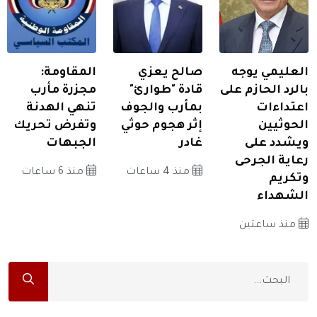
العليمي يوجه
صالح يعزي
المقاومة:
بالرد الحازم على
قادة "طوارئ"
مجزرة مأرب
اعتداءات
بمأرب والجوف
تنهي الهدنة
الحوثيين
إثر هجوم حوثي
وتفرض تحريك
ويشدد على
غادر
الجبهات
رعاية الجرحى
منذ 4 ساعات
منذ 6 ساعات
وتكريم
الشهداء
منذ ساعتين