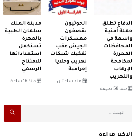
الدفاع تطلق
الحوثيون
مدينة الملك
حملة أمنية
يقصفون
سلمان الطبية
واسعة في
معسكرات
بالمهرة
المحافظات
الجيش عقب
تستكمل
المحررة
تفكيك شبكات
استعداداتها
لمكافحة
تهريب وخلايا
للافتتاح
الإرهاب
إجرامية
الرسمي
والتهريب
منذ ساعتين
منذ 16 ساعة
منذ 58 دقيقة
الاكثر قراءة