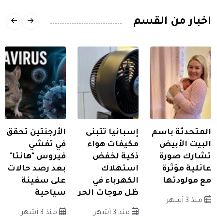
اخبار من القسم
المتحدثة باسم
إسبانيا تتبنى
الأرجنتين تحقق
البيت الأبيض
مكيفات هواء
في تفشي
تشارك صورة
ذكية لخفض
فيروس "هانتا"
عائلية مؤثرة
استهلاك
بعد رصد حالات
مع مولودتها
الكهرباء في
على سفينة
ظل موجات الحر
سياحية
منذ 3 أشهر
منذ 3 أشهر
منذ 3 أشهر