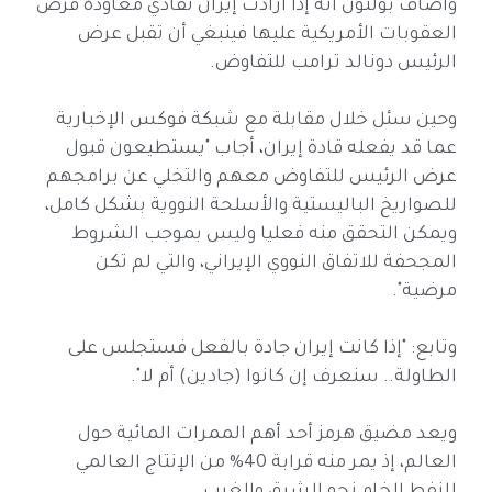
وأضاف بولتون أنه إذا أرادت إيران تفادي معاودة فرض
العقوبات الأمريكية عليها فينبغي أن تقبل عرض
الرئيس دونالد ترامب للتفاوض.
وحين سئل خلال مقابلة مع شبكة فوكس الإخبارية
عما قد يفعله قادة إيران، أجاب "يستطيعون قبول
عرض الرئيس للتفاوض معهم والتخلي عن برامجهم
للصواريخ الباليستية والأسلحة النووية بشكل كامل،
ويمكن التحقق منه فعليا وليس بموجب الشروط
المجحفة للاتفاق النووي الإيراني، والتي لم تكن
مرضية".
وتابع: "إذا كانت إيران جادة بالفعل فستجلس على
الطاولة.. سنعرف إن كانوا (جادين) أم لا".
ويعد مضيق هرمز أحد أهم الممرات المائية حول
العالم، إذ يمر منه قرابة 40% من الإنتاج العالمي