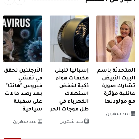
المتحدثة باسم
إسبانيا تتبنى
الأرجنتين تحقق
البيت الأبيض
مكيفات هواء
في تفشي
تشارك صورة
ذكية لخفض
فيروس "هانتا"
عائلية مؤثرة
استهلاك
بعد رصد حالات
مع مولودتها
الكهرباء في
على سفينة
ظل موجات الحر
سياحية
منذ شهرين
منذ شهرين
منذ شهرين