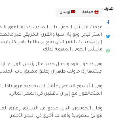
شارك:
طباعة
إرسال
قدمت مليشيا الحوثي باب المندب هدية للقوى الاج
استراتيجي وبوابة اسيا والقرن الافريقي عبر مخط
إيرانية بذلك، الامر الذي دفع بريطانيا وامريكا 
مليشيا الحوثي المهمة لذلك.
وفي ظهور لقوه وتدخل جديد قال رئيس الوزراء الإسرا
جيشها إذا حاولت طهران إغلاق مضيق باب المندب، ا
وفي الأسبوع الماضي علّقت السعودية مرور ناقلا
المتحالفون مع إيران ناقلتين في الممر المائي.
وقال الحوثيون، الذين هددوا في السابق بإغلاق ال
موانئ سعودية وأهداف أخرى في البحر الأحمر.