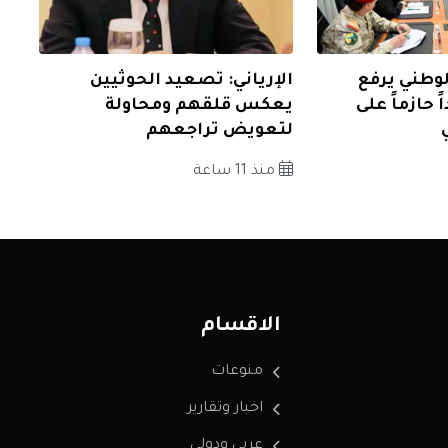
وطني يرفع
الإرياني: تصعيد الحوثيين
ً حازماً على
يعكس قلقهم ومحاولة
لتعويض تراجعهم
منذ 11 ساعة
الاقسام
منوعات
اخبار وتقارير
عربي ودولي