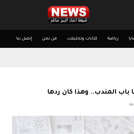
يا
رياضة
كتابات وتحليلات
من نحن
إتصل بنا
باب المندب.. وهذا كان ردها