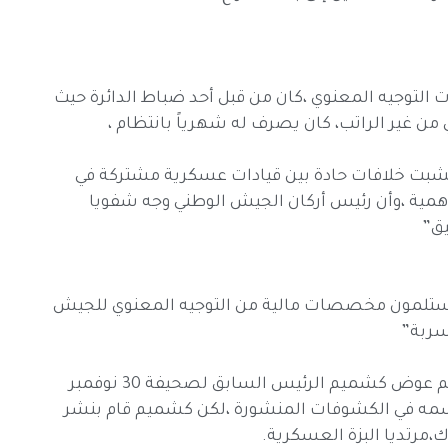
التوجيه المعنوي ،كان من قبل أحد ضباط الدائرة حيث
 غير الراتب، كان يصرف له شهرياً بانتظام ،
 نشبت خلافات حادة بين قيادات عسكرية مشتركة في
ية ،وأن رئيس أركان الجيش الوطني وجه شفويا
يق”
يستلمون مخصصات مالية من التوجيه المعنوي للجيش
سربة”
وتضمنت الوثائق أسماء صحفيين حضارم من بينهم عوض كشميم الرئيس السابق لصحيفة 30 نوفمبر
أسمه في الكشوفات المنشورة ،لكن كشميم قام بنشر
رتديا البزة العسكرية.