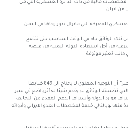
مخصصات مالية من ذات الدائرة العسكرية التي من
من ايران.
سكري للمعركة التي ماتزال تدور رحاها في اليمن.
تلك الوثائق جاء في الوقت المناسب حتى تتضح
لشرعية من أجل استعادة الدولة اليمنية من قبضة
كانت تعتبر موثوقة .
ويشير المحلل العسكري الجنوبي العميد عوض ناصر” أن التوجيه المعنوي لا يحتاج الى 849 ضابطا
لذي تضمنته الوثائق لم يقدم شيئا له أثر واضح في سير
زاف موارد الدولة،وأستزاف الدعم المقدم من التحالف
ة منها ،وبالتالي خدمة لمخططات العدو الايراني وأدواته