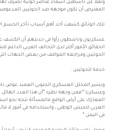
ونقلا عن ناشطين أسماء عناصر حوثية تصرف لها 
المفترض أن تكون موجهة ضد الحوثيين المدعومين 
تلك الوثائق كشفت أحد أهم أسباب تأخر الحسم الع
عسكريون وناشطون رأوا في حديثهم أن الكشف عن 
الحقائق الأمور أكثر لدى التحالف العربي الداعم ل
الحوثيين ومراجعة المواقف من بعض الجهات التي 
خدمة للحوثيين :
وعسكريا “؛فمن وجهة نظره “أن هذا العدد الهائل ا
المعارك على أرض الواقع فالمسألة تتجه نحو استن
العربي للجيش الوطني ، واستخدامه في أمور لا فائد
في اليمن “