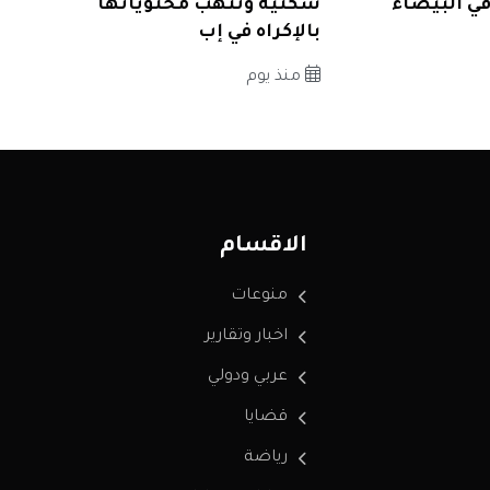
في البيضاء
سكنية وتنهب محتوياتها
بالإكراه في إب
منذ يوم
الاقسام
منوعات
اخبار وتقارير
عربي ودولي
قضايا
رياضة