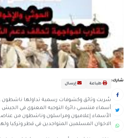
شارك:
طباعة
إرسال
سُربت وثائق وكشوفات رسمية تداولها ناشطون عل
أسماء منتسبي دائرة التوجيه المعنوي في الجيش ا
الأسماء إعلاميون ومراسلون وناشطون من عناصر ح
الاخوان المسلمين المتواجدين في قطر وتركيا وله