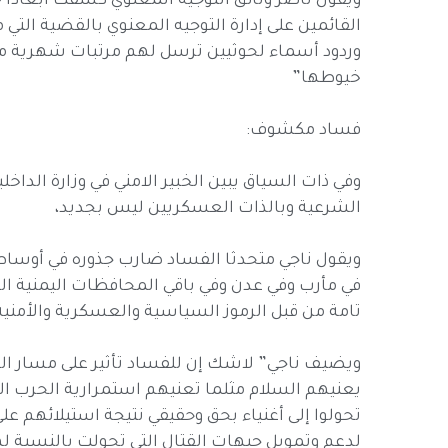
ويقول ناصر وثائق التوجيه المعنوي كشفت أبعاداً 
القائمين على إدارة التوجيه المعنوي بالقضية الت
وردود أسماء لحوثيين ترسل لهم مرتبات شهرية م
خيوطها”
فساد مكشوف:
وفي ذات السياق يبين الخبير الامني في وزارة الد
الشرعية وبالذات العسكريين ليس بجديد،
ويقول ناجي متحدثا الفساد ضارب جذوره في أوسا
في مأرب وفي عدن وفي باقي المحافظات اليمنية ا
تامة من قبل الرموز السياسية والعسكرية والأمنية
ويضيف ناجي” لاشك إن للفساد تأثير على مسار الحر
يعنيهم السلام مثلما تعنيهم استمرارية الحرب ال
تحولوا إلى أغنياء بحق وحقيقي نتيجة استيلائهم على
لدعم وتمويل جبهات القتال التي تحولت بالنسبة له