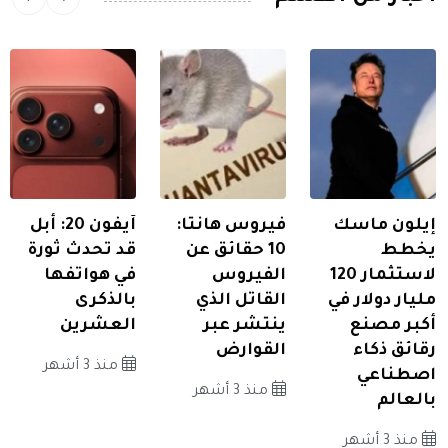
إيلون ماسك
فيروس هانتا:
آيفون 20: أبل
يخطط
10 حقائق عن
قد تحدث ثورة
لاستثمار 120
الفيروس
في هواتفها
مليار دولار في
القاتل الذي
بالذكرى
أكبر مصنع
ينتشر عبر
العشرين
رقائق ذكاء
القوارض
منذ 3 أشهر
اصطناعي
منذ 3 أشهر
بالعالم
منذ 3 أشهر