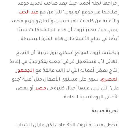
إخراجها نجله أحمد، حيث يعد صاحب تحديد موعد
إطلاقها عبر موقع "يوتيوب" للتزامن مع
عيد الحب
،
والأغنية من كلمات تامر حسين، وألحان وتوزيع محمد
رحيم، حيث يعتبر ثروت أن هذه التوليفة كانت سببًا
أيضًا في نجاح الأغنية خلال هذه الفترة البسيطة.
ويكشف ثروت لموقع "سكاي نيوز عربية" أن النجاح
الهائل لـ"يا مستعجل فراقي" جعله يفكر جديًا في إعادة
إنتاج بعض أعماله التي لا زالت عالقة مع
الجمهور
المصري
، سوى على مستوى الأطفال مثل أغنية "جدو
علي" التي تربى عليها أجيال كثيرة في
مصر
، أو بعض
الأغاني الرومانسية الهامة.
تجربة جديدة
تتخطى مسيرة ثروت الـ35 عاما، لكن مازال الشباب