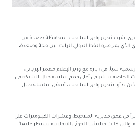
ري، بقرب تحرير وادي الملاحيظ بمحافظة صعدة من
دي الذي يمر عبره الخط الدولي الرابط بين حجة وصعدة،
سمية سبأ، في زيارة مع وزير الإعلام معمر الإرياني،
قوات الخاصة تنتشر في أعلى قمم سلسة جبال الشبكة في
ذين بدأوا بتحرير وادي الملاحيظ، أسفل سلسلة جبال
لقوات الخاصة حررت أكثر من 17 كيلومتراً في عمق مديرية الملاحيظ، وعشرات الكيلومترات على
 والتي كانت ميليشيا الحوثي الانقلابية تسيطر عليها".