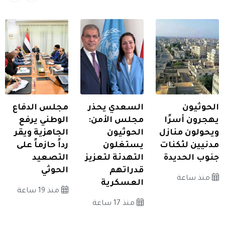
الحوثيون
السعدي يحذر
مجلس الدفاع
يهجرون أسرًا
مجلس الأمن:
الوطني يرفع
ويحولون منازل
الحوثيون
الجاهزية ويقر
مدنيين لثكنات
يستغلون
رداً حازماً على
جنوب الحديدة
التهدئة لتعزيز
التصعيد
قدراتهم
الحوثي
منذ ساعة
العسكرية
منذ 19 ساعة
منذ 17 ساعة