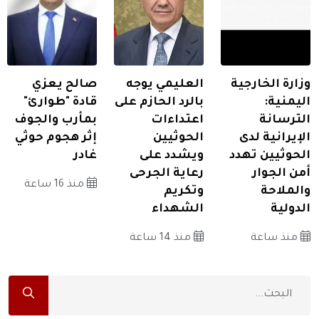
وزارة الخارجية
العليمي يوجه
صالح يعزي
اليمنية:
بالرد الحازم على
قادة "طوارئ"
الترسانة
اعتداءات
بمأرب والجوف
الإيرانية لدى
الحوثيين
إثر هجوم حوثي
الحوثيين تهدد
ويشدد على
غادر
أمن الجوار
رعاية الجرحى
منذ 16 ساعة
والملاحة
وتكريم
الدولية
الشهداء
منذ ساعة
منذ 14 ساعة