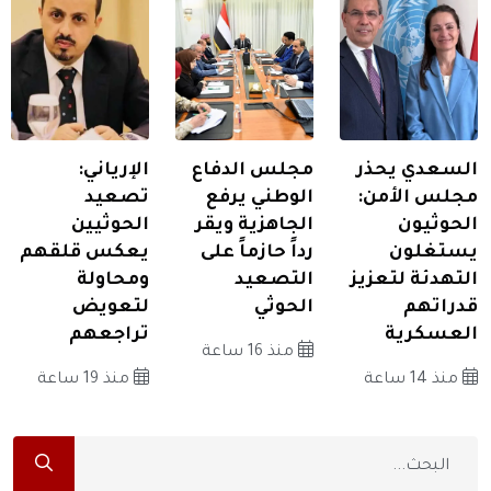
السعدي يحذر
مجلس الدفاع
الإرياني:
مجلس الأمن:
الوطني يرفع
تصعيد
الحوثيون
الجاهزية ويقر
الحوثيين
يستغلون
رداً حازماً على
يعكس قلقهم
التهدئة لتعزيز
التصعيد
ومحاولة
قدراتهم
الحوثي
لتعويض
العسكرية
تراجعهم
منذ 16 ساعة
منذ 14 ساعة
منذ 19 ساعة