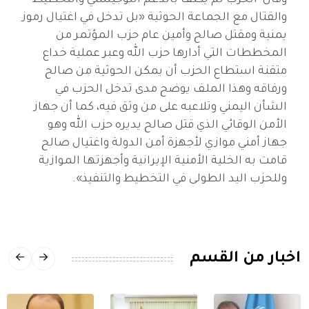
وقال "الحزب لم يكتف بالدعم اللوجيستي والتخطيط
والقتال مع الجماعة الحوثية «بل تدخل في اغتيال رموز
يمنية ومقتل صالح وأمين عام حزب المؤتمر من
المخططات التي أدارها حزب الله وعبر عملية خداع
متقنة استطاع الحزب أن يمكن الحوثية من صالح
ورفاقه وهذا الملف يوضح مدى تدخل الحزب في
الشأن اليمني وتلاعبه على من وثق فيه، كما أن جهاز
الأمن الوقائي الذي قتل صالح يديره حزب الله وهو
جهاز أمني موازي لأجهزة أمن الدولة واغتيال صالح
قامت به الخلية الأمنية الإيرانية وأجهزتها الموازية
وللحزب اليد الطولى في التخطيط والتنفيذ».
اخبار من القسم