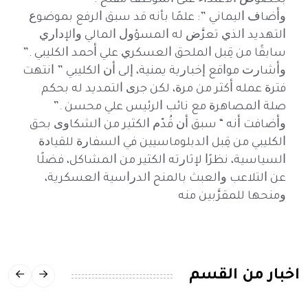
ﺑﺨﺼﻮﺹ ﺍﻻﻋﺘﺪﺍﺀ ﻋﻠﻰ ﺍﻟﻤﻮﻇﻒ ﻣﻔﻠﺢ .
ﻭﺃﺿﺎﻑ ﺍﻟﻴﻤﺎﻧﻲ ”: ﻋﻠﻤًﺎ ﺑﺄﻧﻪ ﻗﺪ ﺳﺒﻖ ﺍﻟﺮﻓﻊ ﺑﻤﻮﺿﻮﻉ
ﺍﻟﺘﻬﺪﻳﺪ ﺍﻟﺬﻱ ﺗﻌﺮَّﺽ ﻟﻪ ﺍﻟﻤﺴﺆﻭﻝ ﺍﻟﻤﺎﻟﻲ ﻭﺍﻹﺩﺍﺭﻱ
ﺳﺎﺑﻘًﺎ ﻣﻦ ﻗِﺒﻞ ﺍﻟﻤﻠﺤﻖ ﺍﻟﻌﺴﻜﺮﻱ ﻋﻠﻲ ﺃﺣﻤﺪ ﺍﻟﻜﻠﻴﺒﻲ .”
ﻭﺃﺷﺎﺭﺕ ﻣﻮﺍﻗﻊ ﺇﺧﺒﺎﺭﻳﺔ ﻳﻤﻨﻴﺔ، ﺇﻟﻰ ﺃﻥ ﺍﻟﻜﻠﻴﺒﻲ ” ﺍﻧﺘﻬﺖ
ﻓﺘﺮﺓ ﻋﻤﻠﻪ ﺃﻛﺜﺮ ﻣﻦ ﻣﺮﺓ، ﻟﻜﻦ ﺟﺮﻯ ﺍﻟﺘﻤﺪﻳﺪ ﻟﻪ ﺑﺤﻜﻢ
ﺻﻠﺔ ﺍﻟﻤﺼﺎﻫﺮﺓ ﻣﻊ ﻧﺎﺋﺐ ﺍﻟﺮﺋﻴﺲ ﻋﻠﻲ ﻣﺤﺴﻦ .”
ﻭﺃﺿﺎﻓﺖ ﺃﻧﻪ “ ﺳﺒﻖ ﺃﻥ ﻗُﺪّﻡ ﺍﻟﻜﺜﻴﺮ ﻣﻦ ﺍﻟﺸﻜﺎﻭﻯ ﺑﺤﻖ
ﺍﻟﻜﻠﻴﺒﻲ ﻣﻦ ﻗِﺒﻞ ﺍﻟﺪﺑﻠﻮﻣﺎﺳﻴﻴﻦ ﻓﻲ ﺍﻟﺴﻔﺎﺭﺓ ﻟﻠﻘﻴﺎﺩﺓ
ﺍﻟﺴﻴﺎﺳﻴﺔ، ﻧﻈﺮًﺍ ﻹﺛﺎﺭﺗﻪ ﺍﻟﻜﺜﻴﺮ ﻣﻦ ﺍﻟﻤﺸﺎﻛﻞ، ﻓﻀﻠًﺎ
ﻋﻦ ﺍﻟﺘﻼﻋﺐ ﻭﺍﻟﻌﺒﺚ ﺑﺎﻟﻤﻨﺢ ﺍﻟﺪﺭﺍﺳﻴﺔ ﺍﻟﻌﺴﻜﺮﻳﺔ،
ﻭﻣﻨﺤﻬﺎ ﻟﻠﻤﻘﺮَّﺑﻴﻦ ﻣﻨﻪ
اخبار من القسم