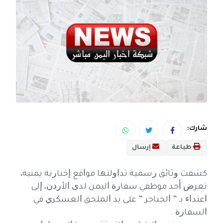
شارك:
طباعة
إرسال
ﻛﺸﻔﺖ ﻭﺛﺎﺋﻖ ﺭﺳﻤﻴﺔ ﺗﺪﺍﻭﻟﺘﻬﺎ ﻣﻮﺍﻗﻊ ﺇﺧﺒﺎﺭﻳﺔ ﻳﻤﻨﻴﺔ،
ﺗﻌﺮﺽ ﺃﺣﺪ ﻣﻮﻇﻔﻲ ﺳﻔﺎﺭﺓ ﺍﻟﻴﻤﻦ ﻟﺪﻯ ﺍﻷﺭﺩﻥ، ﺇﻟﻰ
ﺍﻋﺘﺪﺍﺀ ﺑـ ” ﺍﻟﺨﻨﺎﺟﺮ ” ﻋﻠﻰ ﻳﺪ ﺍﻟﻤﻠﺤﻖ ﺍﻟﻌﺴﻜﺮﻱ ﻓﻲ
ﺍﻟﺴﻔﺎﺭﺓ .