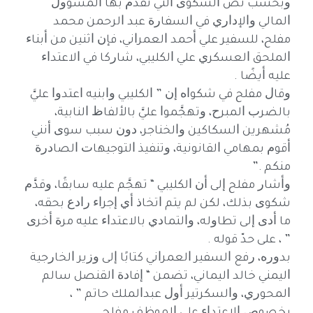
ﻭﺑﺤﺴﺐ ﻧﺺ ﺍﻟﺸﻜﻮﻯ ﺍﻟﺘﻲ ﺗﻘﺪﻡ ﺑﻬﺎ ﺍﻟﻤﺴﺆﻭﻝ
ﺍﻟﻤﺎﻟﻲ ﻭﺍﻹﺩﺍﺭﻱ ﻓﻲ ﺍﻟﺴﻔﺎﺭﺓ ﻋﺒﺪ ﺍﻟﺮﺣﻤﻦ ﻣﺤﻤﺪ
ﻣﻔﻠﺢ، ﻟﻠﺴﻔﻴﺮ ﻋﻠﻲ ﺃﺣﻤﺪ ﺍﻟﻌﻤﺮﺍﻧﻲ، ﻓﺈﻥ ﺍﺛﻨﻴﻦ ﻣﻦ ﺃﺑﻨﺎﺀ
ﺍﻟﻤﻠﺤﻖ ﺍﻟﻌﺴﻜﺮﻱ ﻋﻠﻲ ﺍﻟﻜﻠﻴﺒﻲ، ﺷﺎﺭﻛﺎ ﻓﻲ ﺍﻻﻋﺘﺪﺍﺀ
ﻋﻠﻴﻪ ﺃﻳﻀًﺎ .
ﻭﻗﺎﻝ ﻣﻔﻠﺢ ﻓﻲ ﺷﻜﻮﺍﻩ ﺇﻥ ” ﺍﻟﻜﻠﻴﺒﻲ ﻭﺍﺑﻨﻴﻪ ﺍﻋﺘﺪﻭﺍ ﻋﻠﻲَّ
ﺑﺎﻟﻀﺮﺏ ﺍﻟﻤﺒﺮﺡ، ﻭﺗﻬﺠَّﻤﻮﺍ ﻋﻠﻲَّ ﺑﺎﻷﻟﻔﺎﻅ ﺍﻟﻨﺎﺑﻴﺔ،
ﻣُﺸﻬﺮﻳﻦ ﺍﻟﺴﻜﺎﻛﻴﻦ ﻭﺍﻟﺨﻨﺎﺟﺮ، ﺩﻭﻥ ﺳﺒﺐ ﺳﻮﻯ ﺃﻧﻨﻲ
ﺃﻗﻮﻡ ﺑﻤﻬﺎﻣﻲ ﺍﻟﻘﺎﻧﻮﻧﻴﺔ، ﻭﺗﻨﻔﻴﺬ ﺍﻟﺘﻮﺟﻴﻬﺎﺕ ﺍﻟﺼﺎﺩﺭﺓ
ﻣﻨﻜﻢ .”
ﻭﺃﺷﺎﺭ ﻣﻔﻠﺢ ﺇﻟﻰ ﺃﻥ ﺍﻟﻜﻠﻴﺒﻲ “ ﺗﻬﺠَّﻢ ﻋﻠﻴﻪ ﺳﺎﺑﻘًﺎ، ﻭﻗﺪَّﻡ
ﺷﻜﻮﻯ ﺑﺬﻟﻚ، ﻟﻜﻦ ﻟﻢ ﻳﺘﻢ ﺍﺗﺨﺎﺫ ﺃﻱ ﺇﺟﺮﺍﺀ ﺭﺍﺩﻉ ﺑﺤﻘﻪ،
ﻣﺎ ﺃﺩﻯ ﺇﻟﻰ ﺗﻄﺎﻭﻟﻪ، ﻭﺍﻟﺘﻤﺎﺩﻱ ﺑﺎﻻﻋﺘﺪﺍﺀ ﻋﻠﻴﻪ ﻣﺮﺓ ﺃﺧﺮﻯ
” ، ﻋﻠﻰ ﺣﺪّ ﻗﻮﻟﻪ .
ﺑﺪﻭﺭﻩ، ﺭﻓﻊ ﺍﻟﺴﻔﻴﺮ ﺍﻟﻌﻤﺮﺍﻧﻲ ﻛﺘﺎﺑًﺎ ﺇﻟﻰ ﻭﺯﻳﺮ ﺍﻟﺨﺎﺭﺟﻴﺔ
ﺍﻟﻴﻤﻨﻲ ﺧﺎﻟﺪ ﺍﻟﻴﻤﺎﻧﻲ، ﺗﻀﻤﻦ “ ﺇﻓﺎﺩﺓ ﺍﻟﻘﻨﺼﻞ ﺳﺎﻟﻢ
ﺍﻟﻤﺤﻮﺭﻱ، ﻭﺍﻟﺴﻜﺮﺗﻴﺮ ﺃﻭﻝ ﻋﺒﺪﺍﻟﻤﻠﻚ ﺣﺎﺗﻢ ” ،