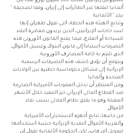
ﻣﺴﺆﻭﻟﻴﻦ ﺇﻳﺮﺍﻧﻴﻴﻦ ﺳﺤﺐ 300 ﻣﻠﻴﻮﻥ ﻳﻮﺭﻭ ﻧﻘﺪﺍ ﻣﻦ
ﺃﻟﻤﺎﻧﻴﺎ ﻟﻨﻘﻠﻬﺎ ﻋﺒﺮ ﺍﻟﻄﺎﺋﺮﺍﺕ ﺇﻟﻰ ﺇﻳﺮﺍﻥ، ﻭﻓﻘﺎ ﻟﺼﺤﻴﻔﺔ "
ﺑﻴﻠﺪ " ﺍﻷﻟﻤﺎﻧﻴﺔ .
ﻭﺗﺘﺎﺑﻊ ﺍﻟﻬﻴﺌﺔ ﻫﺬﻩ ﺍﻟﺨﻄﺔ، ﺍﻟﺘﻲ ﺗﻘﻮﻝ ﻃﻬﺮﺍﻥ ﺇﻧﻬﺎ
ﻟﺴﺪ ﺣﺎﺟﺎﺕ ﺍﻹﻳﺮﺍﻧﻴﻴﻦ، ﺍﻟﺬﻳﻦ ﻳﺮﻳﺪﻭﻥ ﻣﻐﺎﺩﺭﺓ ﺍﻟﺒﻼﺩ
ﻟﻠﺴﻴﺎﺣﺔ ﺃﻭ ﺍﻟﻌﻼﺝ، ﻓﻴﻤﺎ ﻳﻤﻨﻊ ﺍﻟﻘﺎﻧﻮﻥ ﺍﻷﻭﺭﻭﺑﻲ ﻫﺬﻩ
ﺍﻟﺘﺼﺮﻓﺎﺕ ﺍﺳﺘﻨﺎﺩﺍ ﺇﻟﻰ ﻗﺎﻧﻮﻥ ﺍﻟﺒﻨﻮﻙ ﻭﻏﺴﻴﻞ ﺍﻷﻣﻮﺍﻝ،
ﺍﻟﺬﻱ ﺗﻠﺘﺰﻡ ﺑﻪ ﻛﺎﻓﺔ ﺍﻟﻤﺼﺎﺭﻑ ﺍﻷﻭﺭﻭﺑﻴﺔ .
ﻭﻳﺘﻮﻗﻊ ﺃﻥ ﻳﺆﺩﻱ ﻛﺸﻒ ﻫﺬﻩ ﺍﻟﺘﺼﺮﻓﺎﺕ ﺍﻟﺮﺳﻤﻴﺔ
ﺍﻹﻳﺮﺍﻧﻴﺔ ﺇﻟﻰ ﻣﺸﺎﻛﻞ ﺩﺑﻠﻮﻣﺎﺳﻴﺔ ﺧﻄﻴﺮﺓ ﺑﻴﻦ ﺍﻟﻮﻻﻳﺎﺕ
ﺍﻟﻤﺘﺤﺪﺓ ﻭﺃﻟﻤﺎﻧﻴﺎ .
ﻭﻣﻦ ﺍﻟﻤﻨﺘﻈﺮ ﺃﻥ ﺗﺪﺧﻞ ﺍﻟﻌﻘﻮﺑﺎﺕ ﺍﻷﻣﻴﺮﻛﻴﺔ ﺍﻟﺼﺎﺭﻣﺔ
ﺿﺪ ﺍﻟﻘﻄﺎﻉ ﺍﻟﻤﺎﻟﻲ ﺍﻹﻳﺮﺍﻧﻲ ﺣﻴﺰ ﺍﻟﺘﻨﻔﻴﺬ ﺧﻼﻝ ﺍﻷﺷﻬﺮ
ﺍﻟﻤﻘﺒﻠﺔ ﻭﻫﻮ ﻣﺎ ﻳﻘﻠﻖ ﻧﻈﺎﻡ ﺍﻟﻤﻼﻟﻲ ﺑﺴﺒﺐ ﻧﻔﺎﺩ
ﺍﻷﻣﻮﺍﻝ .
ﻣﻦ ﺟﺎﻧﺒﻬﺎ، ﺗﺘﺎﺑﻊ ﺃﺟﻬﺰﺓ ﺍﻻﺳﺘﺨﺒﺎﺭﺍﺕ ﺍﻷﻣﻴﺮﻛﻴﺔ
ﻭﺍﻟﻐﺮﺑﻴﺔ ﺍﻷﻣﻮﺍﻝ ﺍﻟﻨﻘﺪﻳﺔ ﺍﻹﻳﺮﺍﻧﻴﺔ ﺧﺸﻴﺔ ﺍﺳﺘﺨﺪﺍﻣﻬﺎ
ﻟﺘﻤﻮﻳﻞ ﺍﻹﺭﻫﺎﺏ، ﻟﻜﻦ ﺍﻟﺤﻜﻮﻣﺔ ﺍﻷﻟﻤﺎﻧﻴﺔ ﺗﻘﻮﻝ ﺇﻥ