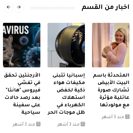
اخبار من القسم
المتحدثة باسم
إسبانيا تتبنى
الأرجنتين تحقق
البيت الأبيض
مكيفات هواء
في تفشي
تشارك صورة
ذكية لخفض
فيروس "هانتا"
عائلية مؤثرة
استهلاك
بعد رصد حالات
مع مولودتها
الكهرباء في
على سفينة
ظل موجات الحر
سياحية
منذ 3 أشهر
منذ 3 أشهر
منذ 3 أشهر