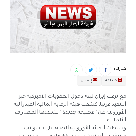
شارك:
طباعة
إرسال
ﻣﻊ ﺗﺮﻗﺐ ﺇﻳﺮﺍﻥ ﻟﺒﺪﺀ ﺩﺧﻮﻝ ﺍﻟﻌﻘﻮﺑﺎﺕ ﺍﻷﻣﻴﺮﻛﻴﺔ ﺣﻴﺰ
ﺍﻟﺘﻨﻔﻴﺬ ﻗﺮﻳﺒﺎ، ﻛﺸﻔﺖ ﻫﻴﺌﺔ ﺍﻟﺮﻗﺎﺑﺔ ﺍﻟﻤﺎﻟﻴﺔ ﺍﻟﻔﻴﺪﺭﺍﻟﻴﺔ
ﺍﻷﻭﺭﻭﺑﻴﺔ ﻋﻦ " ﻓﻀﻴﺤﺔ ﺟﺪﻳﺪﺓ " ﺗﺸﻬﺪﻫﺎ ﺍﻟﻤﺼﺎﺭﻑ
ﺍﻷﻟﻤﺎﻧﻴﺔ .
ﻭﺳﻠﻄﺖ ﺍﻟﻬﻴﺌﺔ ﺍﻷﻭﺭﻭﺑﻴﺔ ﺍﻟﻀﻮﺀ ﻋﻠﻰ ﻣﺤﺎﻭﻻﺕ