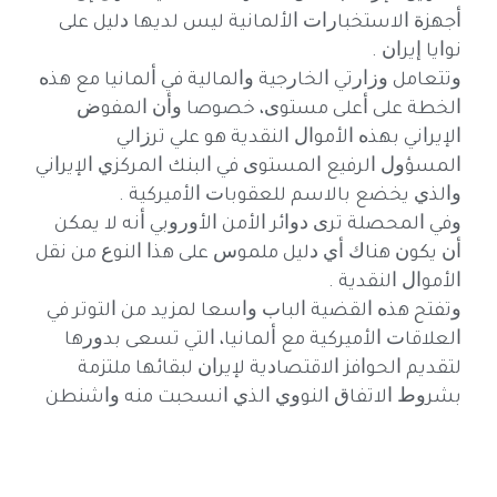
ﺃﺟﻬﺰﺓ ﺍﻻﺳﺘﺨﺒﺎﺭﺍﺕ ﺍﻷﻟﻤﺎﻧﻴﺔ ﻟﻴﺲ ﻟﺪﻳﻬﺎ ﺩﻟﻴﻞ ﻋﻠﻰ
ﻧﻮﺍﻳﺎ ﺇﻳﺮﺍﻥ .
ﻭﺗﺘﻌﺎﻣﻞ ﻭﺯﺍﺭﺗﻲ ﺍﻟﺨﺎﺭﺟﻴﺔ ﻭﺍﻟﻤﺎﻟﻴﺔ ﻓﻲ ﺃﻟﻤﺎﻧﻴﺎ ﻣﻊ ﻫﺬﻩ
ﺍﻟﺨﻄﺔ ﻋﻠﻰ ﺃﻋﻠﻰ ﻣﺴﺘﻮﻯ، ﺧﺼﻮﺻﺎ ﻭﺃﻥ ﺍﻟﻤﻔﻮﺽ
ﺍﻹﻳﺮﺍﻧﻲ ﺑﻬﺬﻩ ﺍﻷﻣﻮﺍﻝ ﺍﻟﻨﻘﺪﻳﺔ ﻫﻮ ﻋﻠﻲ ﺗﺮﺯﺍﻟﻲ
ﺍﻟﻤﺴﺆﻭﻝ ﺍﻟﺮﻓﻴﻊ ﺍﻟﻤﺴﺘﻮﻯ ﻓﻲ ﺍﻟﺒﻨﻚ ﺍﻟﻤﺮﻛﺰﻱ ﺍﻹﻳﺮﺍﻧﻲ
ﻭﺍﻟﺬﻱ ﻳﺨﻀﻊ ﺑﺎﻻﺳﻢ ﻟﻠﻌﻘﻮﺑﺎﺕ ﺍﻷﻣﻴﺮﻛﻴﺔ .
ﻭﻓﻲ ﺍﻟﻤﺤﺼﻠﺔ ﺗﺮﻯ ﺩﻭﺍﺋﺮ ﺍﻷﻣﻦ ﺍﻷﻭﺭﻭﺑﻲ ﺃﻧﻪ ﻻ ﻳﻤﻜﻦ
ﺃﻥ ﻳﻜﻮﻥ ﻫﻨﺎﻙ ﺃﻱ ﺩﻟﻴﻞ ﻣﻠﻤﻮﺱ ﻋﻠﻰ ﻫﺬﺍ ﺍﻟﻨﻮﻉ ﻣﻦ ﻧﻘﻞ
ﺍﻷﻣﻮﺍﻝ ﺍﻟﻨﻘﺪﻳﺔ .
ﻭﺗﻔﺘﺢ ﻫﺬﻩ ﺍﻟﻘﻀﻴﺔ ﺍﻟﺒﺎﺏ ﻭﺍﺳﻌﺎ ﻟﻤﺰﻳﺪ ﻣﻦ ﺍﻟﺘﻮﺗﺮ ﻓﻲ
ﺍﻟﻌﻼﻗﺎﺕ ﺍﻷﻣﻴﺮﻛﻴﺔ ﻣﻊ ﺃﻟﻤﺎﻧﻴﺎ، ﺍﻟﺘﻲ ﺗﺴﻌﻰ ﺑﺪﻭﺭﻫﺎ
ﻟﺘﻘﺪﻳﻢ ﺍﻟﺤﻮﺍﻓﺰ ﺍﻻﻗﺘﺼﺎﺩﻳﺔ ﻹﻳﺮﺍﻥ ﻟﺒﻘﺎﺋﻬﺎ ﻣﻠﺘﺰﻣﺔ
ﺑﺸﺮﻭﻁ ﺍﻻﺗﻔﺎﻕ ﺍﻟﻨﻮﻭﻱ ﺍﻟﺬﻱ ﺍﻧﺴﺤﺒﺖ ﻣﻨﻪ ﻭﺍﺷﻨﻄﻦ