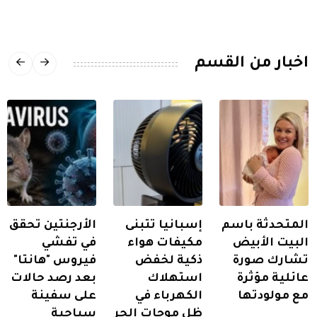
اخبار من القسم
المتحدثة باسم
إسبانيا تتبنى
الأرجنتين تحقق
البيت الأبيض
مكيفات هواء
في تفشي
تشارك صورة
ذكية لخفض
فيروس "هانتا"
عائلية مؤثرة
استهلاك
بعد رصد حالات
مع مولودتها
الكهرباء في
على سفينة
ظل موجات الحر
سياحية